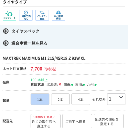
タイヤタイプ
タイヤスペック
適合車種一覧を見る
MAXTREK MAXIMUS M1 215/45R18.Z 93W XL
7,700
ネット注文価格
円(税込)
100 本以上
在庫
倉庫状況
北海道:
関東:
東海:
九州:
それ以外
1本
2本
4本
数量
＼手間なし簡単／
配送先の住所を
配送先
近くの取付店へ
ご自宅へ送る
指定する
直送する