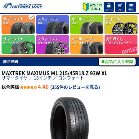
MENU
ログイン
CART
サマータイヤ
スタッドレス
オールシーズン
ホイール
単品
単品
単品
単品
サマータイヤ
スタッドレス
オールシーズン
売り尽くし
ホイールセット
ホイールセット
ホイールセット
アウトレットコーナー
商品詳細
お気に入り登録
MAXTREK MAXIMUS M1 215/45R18.Z 93W XL
サマータイヤ
／
18インチ
／
コンフォート
4.40
総合評価
(
355件のレビューを見る
)