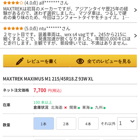
(4.0点)
alf*******さん
MAXTREKは初耳のメーカーですが、アジアンタイヤ歴25年の経
験があるので、迷わず選択しました。 マツダ車は、つるしで硬
めの乗り味のため、今回はコンフォートタイヤをチョイス。 100
km程度乗った感想としては、概ね良いです👍 低速域（30km位
まで）で少し硬めで、バタつく感じはしますが、速度が増すごと
(5.0点)
ntu*******さん
に乗り心地も良くなります。静粛性も価格の割には良いと思いま
２セット目です。装着車両は、wrx s4 vagです。245から215に
す。 まだ慣らしに近いので、走行性能は辛口な評価になります
細くすることで、発進加速が鋭くなりました。年間10,000キロほ
が、馴染んでくれば評価は変わると思います。 燃費や耐久性は
ど走行します。主観ですが、普段使いでは、不満はありません。
現段階では不明ですが、トータルで考えれば、コストパフォーマ
ンスの高いタイヤだと思います。
レビューを書く
全てのレビューを見る
MAXTREK MAXIMUS M1 215/45R18.Z 93W XL
7,700
ネット注文価格
円(税込)
100 本以上
在庫
倉庫状況
北海道:
関東:
東海:
九州:
それ以外
1本
2本
4本
数量