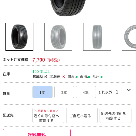
7,700
ネット注文価格
円(税込)
100 本以上
在庫
倉庫状況
北海道:
関東:
東海:
九州:
それ以外
1本
2本
4本
数量
＼手間なし簡単／
配送先の住所を
配送先
近くの取付店へ
ご自宅へ送る
指定する
直送する
送料無料