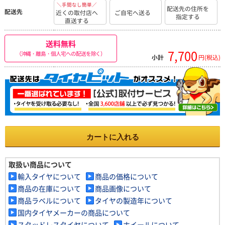
＼手間なし簡単／
配送先の住所を
配送先
近くの取付店へ
ご自宅へ送る
指定する
直送する
送料無料
7,700
（沖縄・離島・個人宅への配送を除く）
小計
円(税込)
カートに入れる
取扱い商品について
輸入タイヤについて
商品の価格について
商品の在庫について
商品画像について
商品ラベルについて
タイヤの製造年について
国内タイヤメーカーの商品について
スタッドレスタイヤについて
ホイールについて