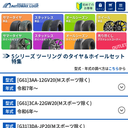
MENU
ログイン
CART
サマータイヤ
スタッドレス
オールシーズン
ホイール
単品
単品
単品
単品
サマータイヤ
スタッドレス
オールシーズン
売り尽くし
ホイールセット
ホイールセット
ホイールセット
アウトレットコーナー
5シリーズ ツーリング のタイヤ＆ホイールセット
特集
型式・年式の調べ方は
こちら
から
[G61]3AA-12GV20(Mスポーツ除く)
型式
令和7年～
年式
[G61]3CA-22GW20(Mスポーツ除く)
型式
令和6年～
年式
[G31]3DA-JP20(Mスポーツ除く)
型式