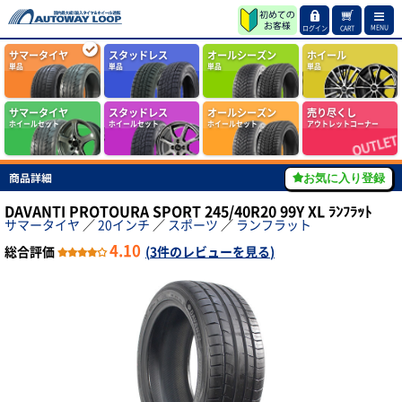
MENU
ログイン
CART
サマータイヤ
スタッドレス
オールシーズン
ホイール
単品
単品
単品
単品
サマータイヤ
スタッドレス
オールシーズン
売り尽くし
ホイールセット
ホイールセット
ホイールセット
アウトレットコーナー
商品詳細
お気に入り登録
DAVANTI PROTOURA SPORT 245/40R20 99Y XL ﾗﾝﾌﾗｯﾄ
サマータイヤ
／
20インチ
／
スポーツ
／
ランフラット
4.10
総合評価
(
3件のレビューを見る
)