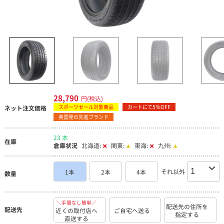
28,790
円(税込)
スポーツセール対象商品
カートにて5％OFF
ネット注文価格
英国発の先進ブランド
23 本
在庫
倉庫状況
北海道:
関東:
東海:
九州:
それ以外
1本
2本
4本
数量
＼手間なし簡単／
配送先の住所を
配送先
近くの取付店へ
ご自宅へ送る
指定する
直送する