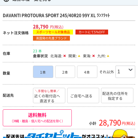
DAVANTI PROTOURA SPORT 245/40R20 99Y XL ﾗﾝﾌﾗｯﾄ
28,790
円(税込)
スポーツセール対象商品
カートにて5％OFF
ネット注文価格
英国発の先進ブランド
23 本
在庫
倉庫状況
北海道:
関東:
東海:
九州:
それ以外
1本
2本
4本
数量
＼手間なし簡単／
配送先の住所を
配送先
近くの取付店へ
ご自宅へ送る
指定する
直送する
送料無料
28,790
（沖縄・離島・個人宅への配送を除く）
小計
円(税込)