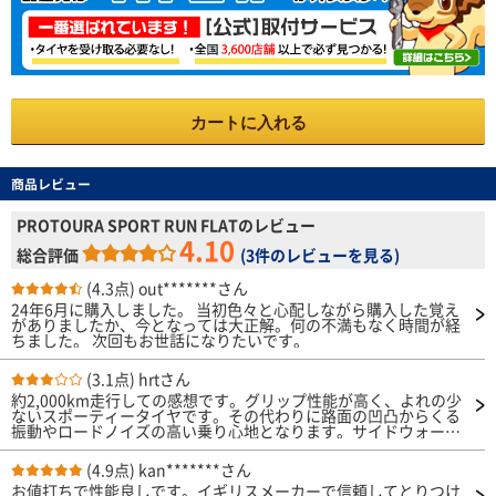
カートに入れる
商品レビュー
PROTOURA SPORT RUN FLATのレビュー
4.10
総合評価
(
3件のレビューを見る
)
(4.3点)
out*******さん
24年6月に購入しました。 当初色々と心配しながら購入した覚え
がありましたか、今となっては大正解。何の不満もなく時間が経
ちました。 次回もお世話になりたいです。
(3.1点)
hrtさん
約2,000km走行しての感想です。グリップ性能が高く、よれの少
ないスポーティータイヤです。その代わりに路面の凹凸からくる
振動やロードノイズの高い乗り心地となります。サイドウォール
のデザイン含め見た目もスポーティーです。
(4.9点)
kan*******さん
お値打ちで性能良しです。イギリスメーカーで信頼してとりつけ