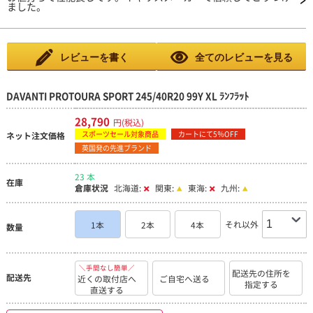
ました。
レビューを書く
全てのレビューを見る
DAVANTI PROTOURA SPORT 245/40R20 99Y XL ﾗﾝﾌﾗｯﾄ
28,790
円(税込)
スポーツセール対象商品
カートにて5％OFF
ネット注文価格
英国発の先進ブランド
23 本
在庫
倉庫状況
北海道:
関東:
東海:
九州:
それ以外
1本
2本
4本
数量
＼手間なし簡単／
配送先の住所を
配送先
近くの取付店へ
ご自宅へ送る
指定する
直送する