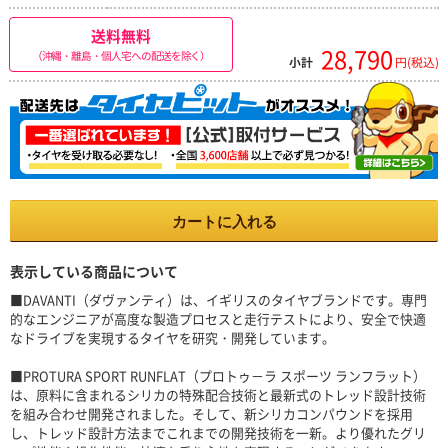
送料無料
28,790
（沖縄・離島・個人宅への配送を除く）
小計
円(税込)
カートに入れる
表示している商品について
■DAVANTI（ダヴァンティ）は、イギリスのタイヤブランドです。専門
的なエンジニアが高度な製造プロセスと走行テストにより、安全で快適
なドライブを実現するタイヤを研究・開発しています。
■PROTURA SPORT RUNFLAT（プロトゥ－ラ スポーツ ランフラット）
は、原料に含まれるシリカの特殊配合技術と最新式のトレッド設計技術
を組み合わせ開発されました。そして、新シリカコンパウンドを採用
し、トレッド設計方法までこれまでの開発技術を一新。より優れたグリ