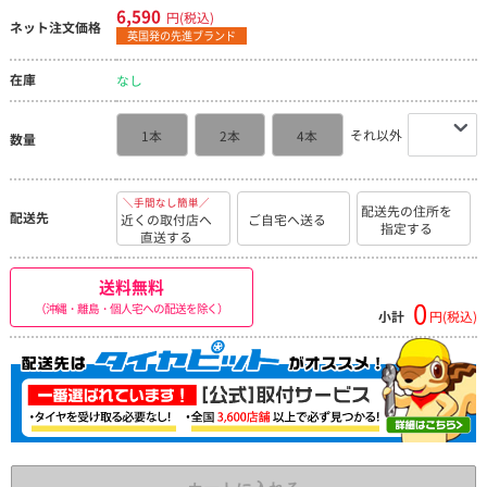
6,590
円(税込)
ネット注文価格
英国発の先進ブランド
在庫
なし
それ以外
1本
2本
4本
数量
＼手間なし簡単／
配送先の住所を
配送先
近くの取付店へ
ご自宅へ送る
指定する
直送する
送料無料
0
（沖縄・離島・個人宅への配送を除く）
小計
円(税込)