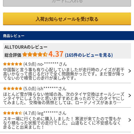
カートに入れる
入荷お知らせメールを受け取る
商品レビュー
ALLTOURAのレビュー
4.37
総合評価
(
165件のレビューを見る
)
(4.9点)
no-*******さん
中国製と言う事も有り心配していましたが走行時のノイズが若干
高いかなって感じるだけで全く問題無かったです。まだ雪が降っ
てないので積雪じの走行が楽しみです。
(5.0点)
ish*******さん
ほとんど雪が降らない地域の為、次のタイヤ交換はオールシーズ
ンタイヤにしようかと思いおすすめとあったのでこのタイヤにし
てみました。 交換後の感想としては、ロードノイズがあまりし
ないなって思いました。 ちょっとタイヤが柔らかいからか、コ
ーナー時にふわっと感じましたが無茶な走りなんてしなければ問
(4.7点)
leg*******さん
題なし！ あとは雪と雨の性能は今のところ体験してないので未
スキー場に行くために購入しました！ 寒波が来てたので雪もか
知数ですがYoutubeの動画で見ると問題なさそうなので期待して
なり積もった状態での走行でした。 山道もとくに不安感もなく
います
走ること出来ました！