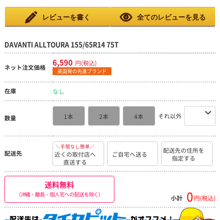
レビューを書く
全てのレビューを見る
DAVANTI ALLTOURA 155/65R14 75T
6,590
円(税込)
ネット注文価格
英国発の先進ブランド
在庫
なし
それ以外
1本
2本
4本
数量
＼手間なし簡単／
配送先の住所を
配送先
近くの取付店へ
ご自宅へ送る
指定する
直送する
送料無料
0
（沖縄・離島・個人宅への配送を除く）
小計
円(税込)