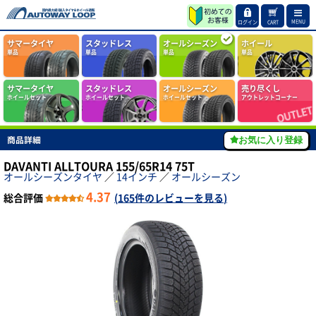
MENU
ログイン
CART
サマータイヤ
スタッドレス
オールシーズン
ホイール
単品
単品
単品
単品
サマータイヤ
スタッドレス
オールシーズン
売り尽くし
ホイールセット
ホイールセット
ホイールセット
アウトレットコーナー
商品詳細
お気に入り登録
DAVANTI ALLTOURA 155/65R14 75T
オールシーズンタイヤ
／
14インチ
／
オールシーズン
4.37
総合評価
(
165件のレビューを見る
)