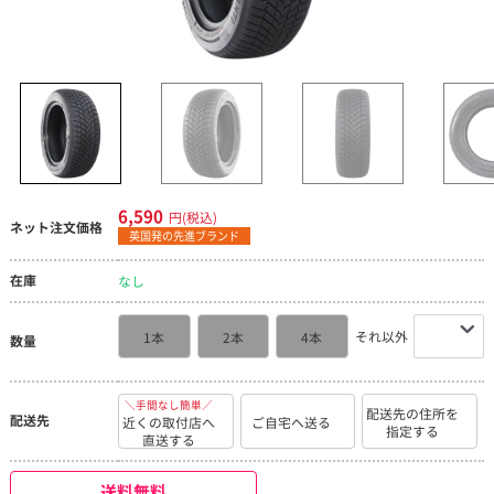
6,590
円(税込)
ネット注文価格
英国発の先進ブランド
在庫
なし
それ以外
1本
2本
4本
数量
＼手間なし簡単／
配送先の住所を
配送先
近くの取付店へ
ご自宅へ送る
指定する
直送する
送料無料