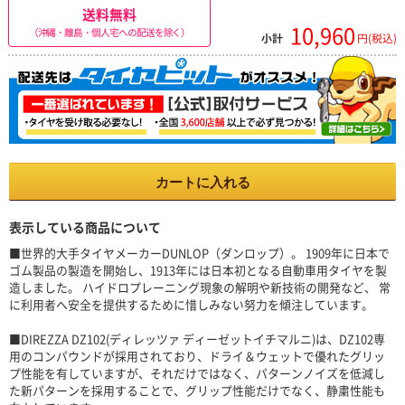
送料無料
10,960
（沖縄・離島・個人宅への配送を除く）
小計
円(税込)
カートに入れる
表示している商品について
■世界的大手タイヤメーカーDUNLOP（ダンロップ）。 1909年に日本で
ゴム製品の製造を開始し、1913年には日本初となる自動車用タイヤを製
造しました。 ハイドロプレーニング現象の解明や新技術の開発など、 常
に利用者へ安全を提供するために惜しみない努力を傾注しています。
■DIREZZA DZ102(ディレッツァ ディーゼットイチマルニ)は、DZ102専
用のコンパウンドが採用されており、ドライ＆ウェットで優れたグリッ
プ性能を有していますが、それだけではなく、パターンノイズを低減し
た新パターンを採用することで、グリップ性能だけでなく、静粛性能も