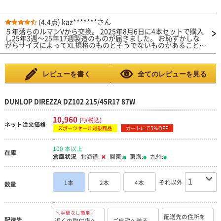
(4.4点)
kaz*******さん
５年落ちのルマンVから交換。 2025年8月6日に4本セットで購入
し25年3週～25年17週製造のものが届きました。 お恥ずかしな
がらサイズによってXL規格のものとそうでないものがあることを
知らずスタンドの方に2.8kでお願いしましたが、通常規格である
ことを指摘していただき2.5kに調整していただきました。 街乗
りと高速道路の走行のみですが100キロ程度の巡行で不安を感じ
ることは全くありません。 ウエット性能についての低評価が見
レビューを書く
全てのレビューを見る
られますが豪雨ではないう通常の雨では特に問題ありませんでし
た。 ハイドロを起こすような路面では走っていないのでとりあ
えず4点評価。 安いとはいえ新しいタイヤになるので少しはロー
ドノイズが減るかと思いましたが逆に増したような気もします。
DUNLOP DIREZZA DZ102 215/45R17 87W
総じて一般使用なら何も問題はないタイヤだと思います。 価格
が近い他のメーカーとも悩みましたが見慣れたDUNLOPロゴがあ
10,960
円(税込)
るだけで少し安心感がありますね。
ネット注文価格
スポーツセール対象商品
カートにて5％OFF
100 本以上
在庫
倉庫状況
北海道:
関東:
東海:
九州:
それ以外
1本
2本
4本
数量
＼手間なし簡単／
配送先の住所を
配送先
近くの取付店へ
ご自宅へ送る