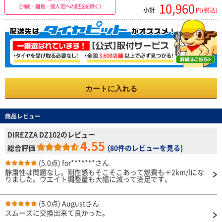
10,960
（沖縄・離島・個人宅への配送を除く）
小計
円(税込)
カートに入れる
商品レビュー
DIREZZA DZ102のレビュー
4.55
総合評価
(
80件のレビューを見る
)
(5.0点)
for*******さん
静粛性は問題なし。剛性感もそこそこあって燃費も＋2km/lにな
りました。ウエイト調整量も大幅に減って満足です。
(5.0点)
Augustさん
スムーズに交換出来て良かった。