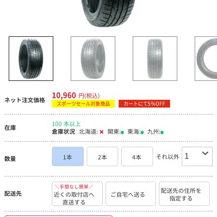
10,960
円(税込)
ネット注文価格
スポーツセール対象商品
カートにて5％OFF
100 本以上
在庫
倉庫状況
北海道:
関東:
東海:
九州:
それ以外
1本
2本
4本
数量
＼手間なし簡単／
配送先の住所を
配送先
近くの取付店へ
ご自宅へ送る
指定する
直送する