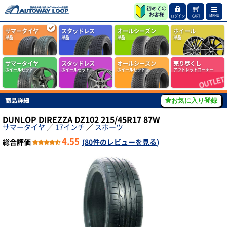
MENU
ログイン
CART
サマータイヤ
スタッドレス
オールシーズン
ホイール
単品
単品
単品
単品
サマータイヤ
スタッドレス
オールシーズン
売り尽くし
ホイールセット
ホイールセット
ホイールセット
アウトレットコーナー
商品詳細
お気に入り登録
DUNLOP DIREZZA DZ102 215/45R17 87W
サマータイヤ
／
17インチ
／
スポーツ
4.55
総合評価
(
80件のレビューを見る
)