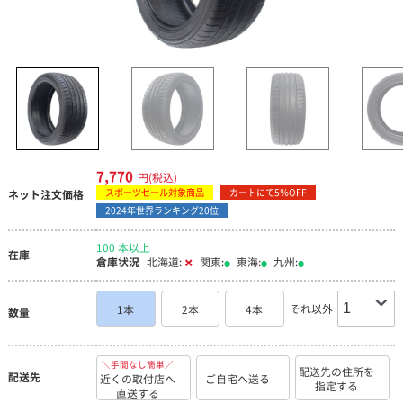
7,770
円(税込)
スポーツセール対象商品
カートにて5％OFF
ネット注文価格
2024年世界ランキング20位
100 本以上
在庫
倉庫状況
北海道:
関東:
東海:
九州:
それ以外
1本
2本
4本
数量
＼手間なし簡単／
配送先の住所を
配送先
近くの取付店へ
ご自宅へ送る
指定する
直送する