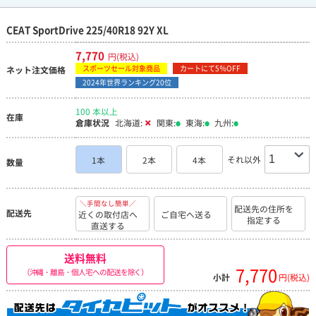
CEAT SportDrive 225/40R18 92Y XL
7,770
円(税込)
スポーツセール対象商品
カートにて5％OFF
ネット注文価格
2024年世界ランキング20位
100 本以上
在庫
倉庫状況
北海道:
関東:
東海:
九州:
それ以外
1本
2本
4本
数量
＼手間なし簡単／
配送先の住所を
配送先
近くの取付店へ
ご自宅へ送る
指定する
直送する
送料無料
7,770
（沖縄・離島・個人宅への配送を除く）
小計
円(税込)