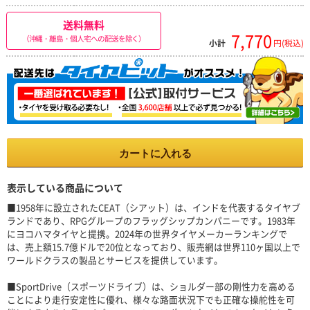
送料無料
7,770
（沖縄・離島・個人宅への配送を除く）
小計
円(税込)
カートに入れる
表示している商品について
■1958年に設立されたCEAT（シアット）は、インドを代表するタイヤブ
ランドであり、RPGグループのフラッグシップカンパニーです。1983年
にヨコハマタイヤと提携。2024年の世界タイヤメーカーランキングで
は、売上額15.7億ドルで20位となっており、販売網は世界110ヶ国以上で
ワールドクラスの製品とサービスを提供しています。
■SportDrive（スポーツドライブ）は、ショルダー部の剛性力を高める
ことにより走行安定性に優れ、様々な路面状況下でも正確な操舵性を可