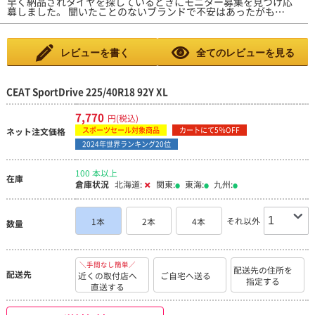
早く納品されタイヤを探しているときにモニター募集を見つけ応
募しました。 聞いたことのないブランドで不安はあったがもの
は可もなく不可もなく。街乗りメインならコスパ最強のグリップ
タイヤ。タイヤも常に在庫がある状況なので何かと困ったときの
候補としてはありかと思います。
レビューを書く
全てのレビューを見る
CEAT SportDrive 225/40R18 92Y XL
7,770
円(税込)
スポーツセール対象商品
カートにて5％OFF
ネット注文価格
2024年世界ランキング20位
100 本以上
在庫
倉庫状況
北海道:
関東:
東海:
九州:
それ以外
1本
2本
4本
数量
＼手間なし簡単／
配送先の住所を
配送先
近くの取付店へ
ご自宅へ送る
指定する
直送する