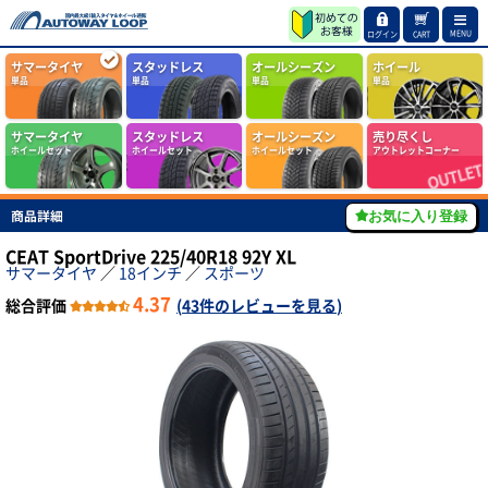
MENU
ログイン
CART
サマータイヤ
スタッドレス
オールシーズン
ホイール
単品
単品
単品
単品
サマータイヤ
スタッドレス
オールシーズン
売り尽くし
ホイールセット
ホイールセット
ホイールセット
アウトレットコーナー
商品詳細
お気に入り登録
CEAT SportDrive 225/40R18 92Y XL
サマータイヤ
／
18インチ
／
スポーツ
4.37
総合評価
(
43件のレビューを見る
)