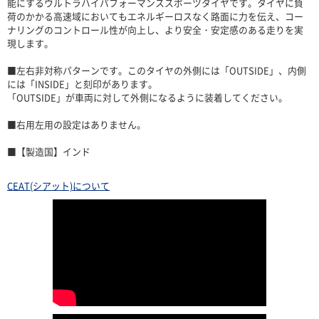
能にするウルトラハイパフォーマンススポーツタイヤです。タイヤに負
荷のかかる高速域においてもエネルギーロスなく路面に力を伝え、コー
ナリングのコントロール性が向上し、より安全・安定感のある走りを実
現します。
■左右非対称パターンです。このタイヤの外側には「OUTSIDE」、内側
には「INSIDE」と刻印があります。
「OUTSIDE」が車両に対して外側になるように装着してください。
■右用左用の設定はありません。
■【製造国】インド
CEAT(シアット)について