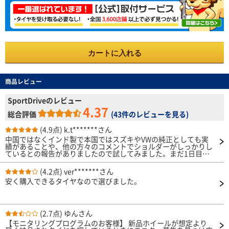
カートに入れる
商品レビュー
SportDriveのレビュー
4.37
総合評価
(
43件のレビューを見る
)
(4.9点)
k.t*******さん
中国ではなくインド製で本国ではスズキやVWの純正としても実
績があることや、他の方々のコメントでショルダーがしっかりし
ているとの報告がありましたので試してみました。まだ1日目で
す。一般道では粗い路面ではノイズが大きめなこと以外はとても
快適です。コーナーでのしっかり感もあり、継ぎ目のいなし方も
(4.2点)
ver*******さん
しなやかです。早速、高速の120㎞区間も走ってきましたが、直
安く購入できるタイヤなので選びました。
進安定性も抜群です。攻めた走りでは違いが出るかもですが、ミ
シュランパイロットスポーツに似たフィーリングです。ホイール
装着時のバランスも良かったです。この価格では非常にお得で満
足しております。燃費、ライフは期待値です。
(2.7点)
ゆんさん
【モニタリングプログラムのお客様】 新品ホイールが想定より