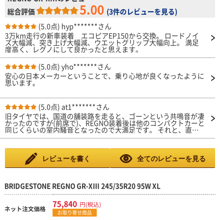
5.00
総合評価
(
3件のレビューを見る
)
(5.0点)
hyp*******さん
3万km走行の新車装着 エコピアEP150から交換。 ロードノイ
ズ大幅減、突き上げ大幅減、ウエットグリップ大幅向上。 満足
度高く、レグノにして良かったと思えます。
(5.0点)
yho*******さん
安心の日本メーカーということで、乗り心地が良くなったように
思います。
(5.0点)
at1*******さん
旧タイヤでは、国道の舗装路を走ると、ゴーンという共鳴音が凄
かったのですが(前席で)、REGNO装着後は他のコンパクトカーと
同じくらいの室内騒音となったので大満足です。 それと、直進
安定性がとても良くなりハンドルに手を添えるだけとなり疲れな
くなりました。 その他も良いところはあるのでしょうが気にし
ていません。
レビューを書く
全てのレビューを見る
BRIDGESTONE REGNO GR-XⅢ 245/35R20 95W XL
75,840
円(税込)
ネット注文価格
お取り寄せ商品