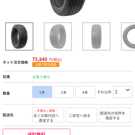
75,840
円(税込)
ネット注文価格
お取り寄せ商品
在庫
お取り寄せ
それ以外
1本
2本
4本
数量
＼手間なし簡単／
配送先の住所を
配送先
近くの取付店へ
ご自宅へ送る
指定する
直送する
送料無料