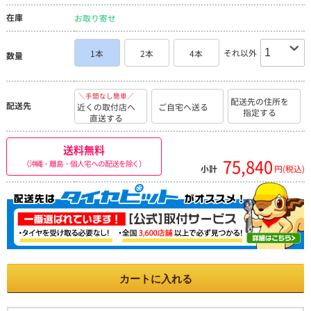
在庫
お取り寄せ
それ以外
1本
2本
4本
数量
＼手間なし簡単／
配送先の住所を
配送先
近くの取付店へ
ご自宅へ送る
指定する
直送する
送料無料
75,840
（沖縄・離島・個人宅への配送を除く）
小計
円(税込)
カートに入れる