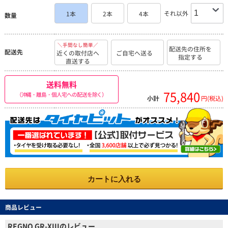
それ以外
1本
2本
4本
数量
＼手間なし簡単／
配送先の住所を
配送先
近くの取付店へ
ご自宅へ送る
指定する
直送する
送料無料
75,840
（沖縄・離島・個人宅への配送を除く）
小計
円(税込)
カートに入れる
商品レビュー
REGNO GR-XIIIのレビュー