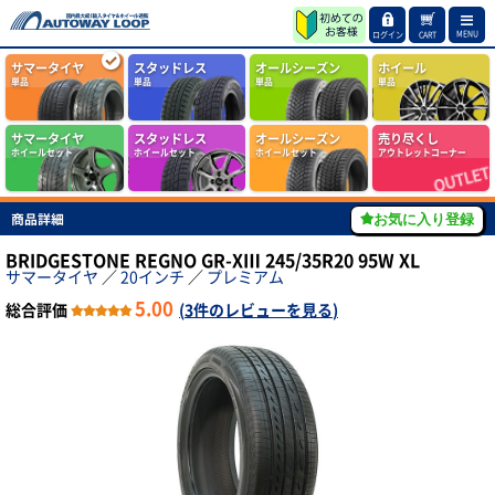
MENU
ログイン
CART
サマータイヤ
スタッドレス
オールシーズン
ホイール
単品
単品
単品
単品
サマータイヤ
スタッドレス
オールシーズン
売り尽くし
ホイールセット
ホイールセット
ホイールセット
アウトレットコーナー
商品詳細
お気に入り登録
BRIDGESTONE REGNO GR-XⅢ 245/35R20 95W XL
サマータイヤ
／
20インチ
／
プレミアム
5.00
総合評価
(
3件のレビューを見る
)