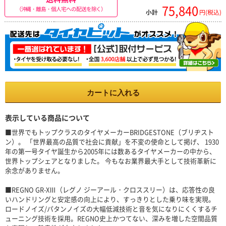
75,840
（沖縄・離島・個人宅への配送を除く）
小計
円(税込)
カートに入れる
表示している商品について
■世界でもトップクラスのタイヤメーカーBRIDGESTONE（ブリヂスト
ン）。 「世界最高の品質で社会に貢献」を不変の使命として掲げ、 1930
年の第一号タイヤ誕生から2005年には数あるタイヤメーカーの中から、
世界トップシェアとなりました。 今もなお業界最大手として技術革新に
余念がありません。
■REGNO GR-XⅢ（レグノ ジーアール・クロススリー）は、応答性の良
いハンドリングと安定感の向上により、すっきりとした乗り味を実現。
ロードノイズ/パタンノイズの大幅低減技術と音を気になりにくくするチ
ューニング技術を採用。REGNO史上かつてない、深みを増した空間品質