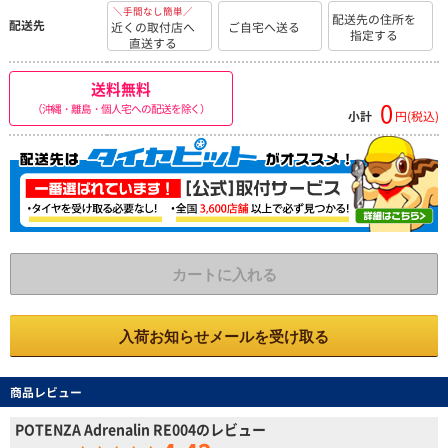
＼手間なし簡単／
配送先の住所を
配送先
近くの取付店へ
ご自宅へ送る
指定する
直送する
送料無料
0
（沖縄・離島・個人宅への配送を除く）
小計
円(税込)
カートに入れる
入荷お知らせメールを受け取る
商品レビュー
POTENZA Adrenalin RE004のレビュー