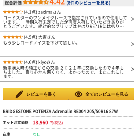
4.42
総合評価
(
8件のレビューを見る
)
(4.1点)
zaximaさん
ロードスターのワンメイクレースで指定されているので使用して
います。 一時期入荷未定でしたが再度入荷していただきありが
とうございます。 絶対的なグリップはやはりRE71Rには劣りま
す。 そこそこのグリップはありますが使い方を間違えると曲が
ってくれません。 003に比べてコンパウンドが変わったようです
(4.5点)
大吉さん
が少し腰砕け感が増した印象です。 乗り心地は良くなりまし
もう少しロードノイズを下げて欲しい。
た。 使い方間違えるとグリップしないのでどう使えば良いかを
学べるタイヤです。 タイヤカスはあまり拾いません。 負荷のか
け方が極端だとショルダーが剥離します。 街乗りでは軽快性と
快適性が良いバランスです。 パターンもかっこいいしポテンザ
ブランドなのでファッション性もあります。 個人的には好きな
(4.6点)
kiyoさん
タイヤでサーキットでの練習にはうってつけだと思ってます。
新車購入時の純正からの交換 ２０２１年に交換したので４年も
ちました。 乗り心地も悪くなく、よかったので、またこれにし
ます。
レビューを書く
全てのレビューを見る
BRIDGESTONE POTENZA Adrenalin RE004 205/50R16 87W
18,960
ネット注文価格
円(税込)
在庫
なし