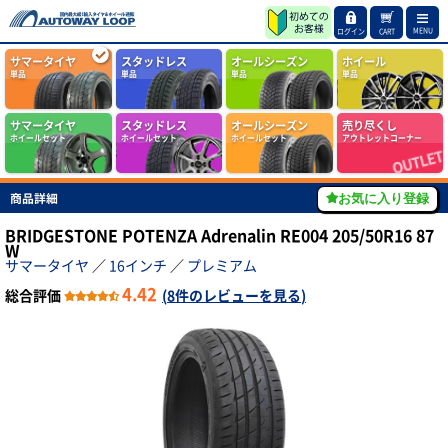
MENU
ログイン
CART
サマータイヤ
スタッドレス
オールシーズン
ホイール
単品
単品
単品
単品
サマータイヤ
スタッドレス
オールシーズン
売り尽くし
ホイールセット
ホイールセット
ホイールセット
アウトレットコーナー
商品詳細
お気に入り登録
BRIDGESTONE POTENZA Adrenalin RE004 205/50R16 87
W
サマータイヤ
／
16インチ
／
プレミアム
4.42
総合評価
(
8件のレビューを見る
)