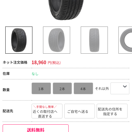
18,960
ネット注文価格
円(税込)
在庫
なし
それ以外
1本
2本
4本
数量
＼手間なし簡単／
配送先の住所を
配送先
近くの取付店へ
ご自宅へ送る
指定する
直送する
送料無料