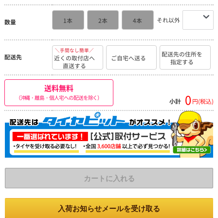
それ以外
1本
2本
4本
数量
＼手間なし簡単／
配送先の住所を
配送先
近くの取付店へ
ご自宅へ送る
指定する
直送する
送料無料
0
（沖縄・離島・個人宅への配送を除く）
小計
円(税込)
カートに入れる
入荷お知らせメールを受け取る