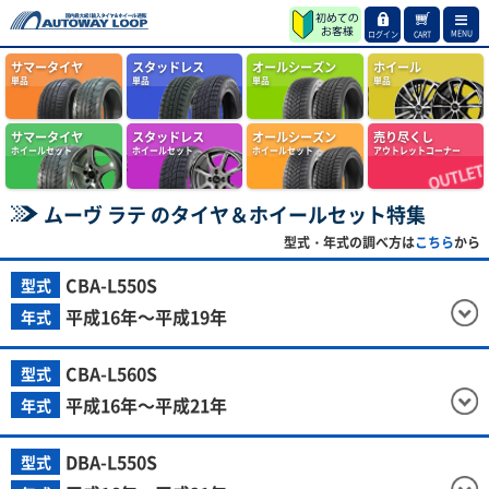
MENU
ログイン
CART
サマータイヤ
スタッドレス
オールシーズン
ホイール
単品
単品
単品
単品
サマータイヤ
スタッドレス
オールシーズン
売り尽くし
ホイールセット
ホイールセット
ホイールセット
アウトレットコーナー
ムーヴ ラテ のタイヤ＆ホイールセット特集
型式・年式の調べ方は
こちら
から
CBA-L550S
型式
平成16年～平成19年
年式
CBA-L560S
型式
平成16年～平成21年
年式
DBA-L550S
型式