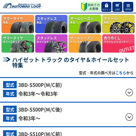
MENU
ログイン
CART
サマータイヤ
スタッドレス
オールシーズン
ホイール
単品
単品
単品
単品
サマータイヤ
スタッドレス
オールシーズン
売り尽くし
ホイールセット
ホイールセット
ホイールセット
アウトレットコーナー
ハイゼット トラック のタイヤ＆ホイールセット
特集
型式・年式の調べ方は
こちら
から
3BD-S500P(M/C前)
型式
令和3年～令和3年
年式
3BD-S500P(M/C後)
型式
令和3年～
年式
3BD-S510P(M/C前)
型式