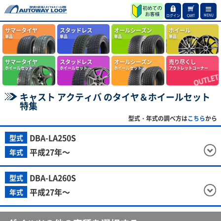
MENU
ログイン
CART
サマータイヤ
スタッドレス
オールシーズン
ホイール
単品
単品
単品
単品
サマータイヤ
スタッドレス
オールシーズン
売り尽くし
ホイールセット
ホイールセット
ホイールセット
アウトレットコーナー
キャスト アクティバ のタイヤ＆ホイールセット
特集
型式・年式の調べ方は
こちら
から
DBA-LA250S
型式
平成27年～
年式
DBA-LA260S
型式
平成27年～
年式