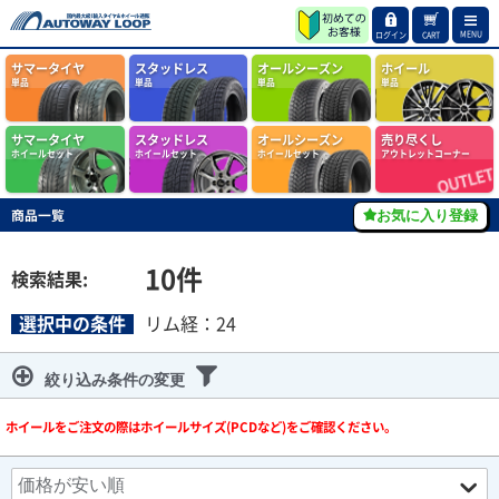
MENU
ログイン
CART
サマータイヤ
スタッドレス
オールシーズン
ホイール
単品
単品
単品
単品
サマータイヤ
スタッドレス
オールシーズン
売り尽くし
ホイールセット
ホイールセット
ホイールセット
アウトレットコーナー
商品一覧
お気に入り登録
10
件
検索結果:
選択中の条件
リム経：24
絞り込み条件の変更
ホイールをご注文の際はホイールサイズ(PCDなど)をご確認ください。