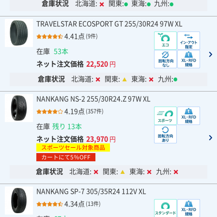
倉庫状況
北海道:
関東:
東海:
九州:
TRAVELSTAR ECOSPORT GT 255/30R24 97W XL
4.41点
(9件)
在庫
53本
ネット注文価格
22,520
円
倉庫状況
北海道:
関東:
東海:
九州:
NANKANG NS-2 255/30R24.Z 97W XL
4.19点
(357件)
在庫
残り 13本
ネット注文価格
23,970
円
スポーツセール対象商品
カートにて5％OFF
倉庫状況
北海道:
関東:
東海:
九州:
NANKANG SP-7 305/35R24 112V XL
4.34点
(13件)