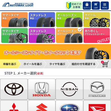
MENU
ログイン
CART
サマータイヤ
スタッドレス
オールシーズン
ホイール
単品
単品
単品
単品
サマータイヤ
スタッドレス
オールシーズン
売り尽くし
ホイールセット
ホイールセット
ホイールセット
アウトレットコーナー
STEP 1. メーカー選択
[必須]