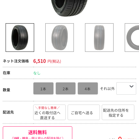
6,510
ネット注文価格
円(税込)
在庫
なし
それ以外
1本
2本
4本
数量
＼手間なし簡単／
配送先の住所を
配送先
近くの取付店へ
ご自宅へ送る
指定する
直送する
送料無料
（沖縄・離島・個人宅への配送を除く）