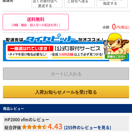
配送先
近くの取付店へ
ご自宅へ送る
指定する
直送する
送料無料
0
（沖縄・離島・個人宅への配送を除く）
小計
円(税込)
カートに入れる
入荷お知らせメールを受け取る
商品レビュー
HP2000 vfmのレビュー
4.43
総合評価
(
255件のレビューを見る
)