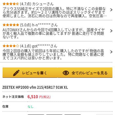
(4.7点)
カシューさん
プリウス55純正サイズで2回目の購入。特に不満なくこの金額な
ら充分過ぎます。約1〜２ミリ溝残りのほぼスリックタイヤまで
使用しました。流石に雨の日は危険なので再度購入。空気圧高い
設定のタイヤなので300位で空気圧入れてます。通常の230とか
で空気圧入れちゃうと、かなりよろしくないのでおすすめしませ
(5.0点)
h-n*******さん
ん。適正圧力の高めで入れましょう。
AUTOWAYさんからの今回で4回購入していますが、 国産タイヤ
が高く輸入品で複数の車に装着してますが 普通に走行でき問題
ないです。
(4.1点)
got*******さん
今回２回目の購入で前回は５年前に購入したのですが 物価の高
騰で購入金額も値上がりしていました。 特に問題なく普通に使
えてコスパ的には良いかと思います。
レビューを書く
全てのレビューを見る
ZEETEX HP2000 vfm 215/45R17 91W XL
6,510
ネット注文価格
円(税込)
在庫
なし