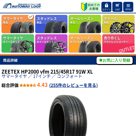
MENU
ログイン
CART
サマータイヤ
スタッドレス
オールシーズン
ホイール
単品
単品
単品
単品
サマータイヤ
スタッドレス
オールシーズン
売り尽くし
ホイールセット
ホイールセット
ホイールセット
アウトレットコーナー
商品詳細
お気に入り登録
ZEETEX HP2000 vfm 215/45R17 91W XL
サマータイヤ
／
17インチ
／
コンフォート
4.43
総合評価
(
255件のレビューを見る
)