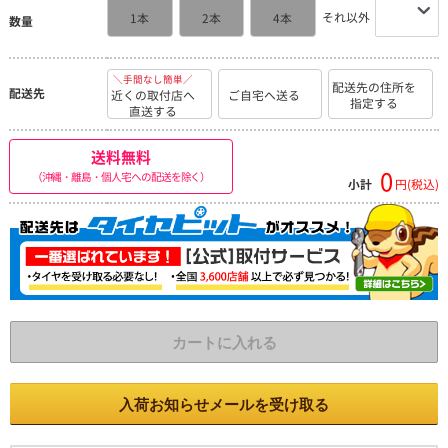
それ以外
1本
2本
4本
数量
＼手間なし簡単／
配送先の住所を
配送先
近くの取付店へ
ご自宅へ送る
指定する
直送する
送料無料
0
（沖縄・離島・個人宅への配送を除く）
小計
円(税込)
カートに入れる
入荷お知らせメールを受け取る