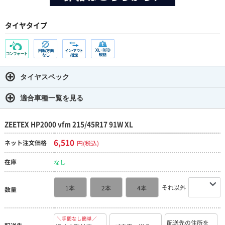
タイヤタイプ
タイヤスペック
適合車種一覧を見る
ZEETEX HP2000 vfm 215/45R17 91W XL
6,510
ネット注文価格
円(税込)
在庫
なし
それ以外
1本
2本
4本
数量
＼手間なし簡単／
配送先の住所を