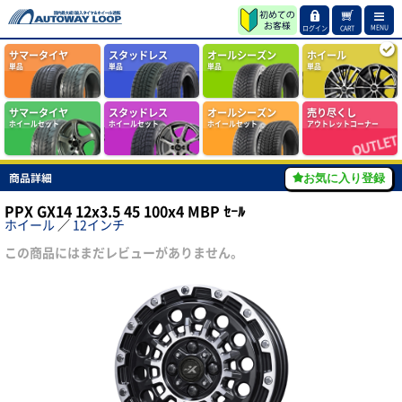
MENU
ログイン
CART
サマータイヤ
スタッドレス
オールシーズン
ホイール
単品
単品
単品
単品
サマータイヤ
スタッドレス
オールシーズン
売り尽くし
ホイールセット
ホイールセット
ホイールセット
アウトレットコーナー
商品詳細
お気に入り登録
PPX GX14 12x3.5 45 100x4 MBP ｾｰﾙ
ホイール
／
12インチ
この商品にはまだレビューがありません。