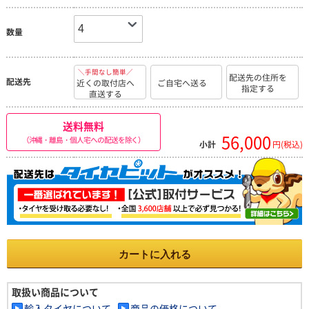
数量
＼手間なし簡単／
配送先の住所を
配送先
近くの取付店へ
ご自宅へ送る
指定する
直送する
送料無料
56,000
（沖縄・離島・個人宅への配送を除く）
小計
円(税込)
カートに入れる
取扱い商品について
輸入タイヤについて
商品の価格について