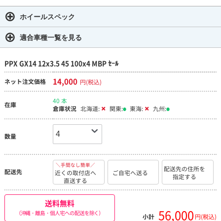
ホイールスペック
適合車種一覧を見る
PPX GX14 12x3.5 45 100x4 MBP ｾｰﾙ
14,000
ネット注文価格
円(税込)
40 本
在庫
倉庫状況
北海道:
関東:
東海:
九州:
数量
＼手間なし簡単／
配送先の住所を
配送先
近くの取付店へ
ご自宅へ送る
指定する
直送する
送料無料
56,000
（沖縄・離島・個人宅への配送を除く）
小計
円(税込)