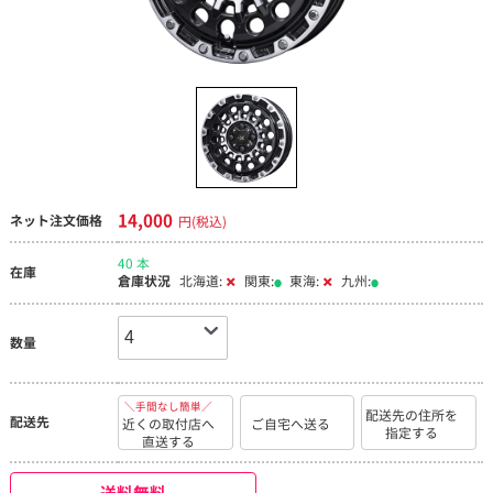
14,000
ネット注文価格
円(税込)
40 本
在庫
倉庫状況
北海道:
関東:
東海:
九州:
数量
＼手間なし簡単／
配送先の住所を
配送先
近くの取付店へ
ご自宅へ送る
指定する
直送する
送料無料