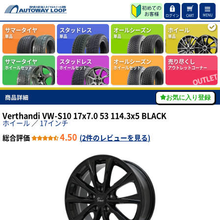
MENU
ログイン
CART
サマータイヤ
スタッドレス
オールシーズン
ホイール
単品
単品
単品
単品
サマータイヤ
スタッドレス
オールシーズン
売り尽くし
ホイールセット
ホイールセット
ホイールセット
アウトレットコーナー
商品詳細
お気に入り登録
Verthandi VW-S10 17x7.0 53 114.3x5 BLACK
ホイール
／
17インチ
4.50
総合評価
(
2件のレビューを見る
)