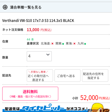
適合車種一覧を見る
Verthandi VW-S10 17x7.0 53 114.3x5 BLACK
13,000
ネット注文価格
円(税込)
44 本
在庫
倉庫状況
北海道:
関東:
東海:
九州:
数量
＼手間なし簡単／
配送先の住所を
配送先
近くの取付店へ
ご自宅へ送る
指定する
直送する
送料無料
52,000
（沖縄・離島・個人宅への配送を除く）
小計
円(税込)