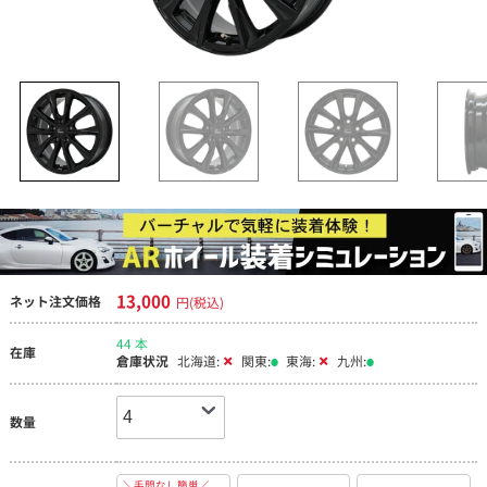
13,000
ネット注文価格
円(税込)
44 本
在庫
倉庫状況
北海道:
関東:
東海:
九州:
数量
＼手間なし簡単／