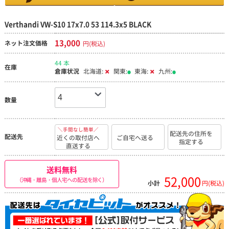
Verthandi VW-S10 17x7.0 53 114.3x5 BLACK
13,000
ネット注文価格
円(税込)
44 本
在庫
倉庫状況
北海道:
関東:
東海:
九州:
数量
＼手間なし簡単／
配送先の住所を
配送先
近くの取付店へ
ご自宅へ送る
指定する
直送する
送料無料
52,000
（沖縄・離島・個人宅への配送を除く）
小計
円(税込)