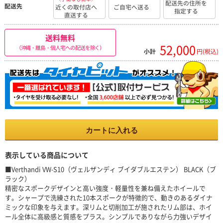
配送先の住所を
配送先
近くの取付店へ
ご自宅へ送る
指定する
直送する
送料無料
52,000
（沖縄・離島・個人宅への配送を除く）
小計
円(税込)
カートに入れる
表示している商品について
■Verthandi VW-S10（ヴェルザンディ ブイダブルエステン） BLACK（ブ
ラック）
精密なスポークデザインと高い強度・軽量性を兼ね備えたホイールで
す。シャープで洗練された10本スポークが特徴的で、動きのあるダイナ
ミックな印象を与えます。深リムと切削加工が施されたリム部は、ホイ
ール全体に高級感と質感をプラス。シンプルでありながら力強いデザイ