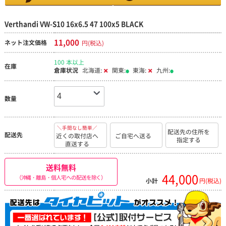
Verthandi VW-S10 16x6.5 47 100x5 BLACK
11,000
ネット注文価格
円(税込)
100 本以上
在庫
倉庫状況
北海道:
関東:
東海:
九州:
数量
＼手間なし簡単／
配送先の住所を
配送先
近くの取付店へ
ご自宅へ送る
指定する
直送する
送料無料
44,000
（沖縄・離島・個人宅への配送を除く）
小計
円(税込)