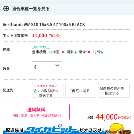
適合車種一覧を見る
Verthandi VW-S10 16x6.5 47 100x5 BLACK
11,000
ネット注文価格
円(税込)
100 本以上
在庫
倉庫状況
北海道:
関東:
東海:
九州:
数量
＼手間なし簡単／
配送先の住所を
配送先
近くの取付店へ
ご自宅へ送る
指定する
直送する
送料無料
44,000
（沖縄・離島・個人宅への配送を除く）
小計
円(税込)