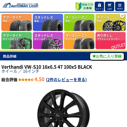
MENU
ログイン
CART
サマータイヤ
スタッドレス
オールシーズン
ホイール
単品
単品
単品
単品
サマータイヤ
スタッドレス
オールシーズン
売り尽くし
ホイールセット
ホイールセット
ホイールセット
アウトレットコーナー
商品詳細
お気に入り登録
Verthandi VW-S10 16x6.5 47 100x5 BLACK
ホイール
／
16インチ
4.50
総合評価
(
2件のレビューを見る
)