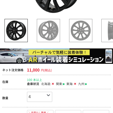
11,000
ネット注文価格
円(税込)
100 本以上
在庫
倉庫状況
北海道:
関東:
東海:
九州:
数量
＼手間なし簡単／