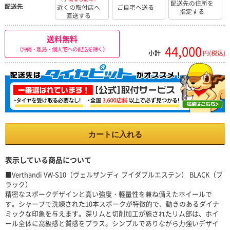
配送先の住所を
配送先
近くの取付店へ
ご自宅へ送る
指定する
直送する
送料無料
44,000
（沖縄・離島・個人宅への配送を除く）
小計
円(税込)
カートに入れる
表示している商品について
■Verthandi VW-S10（ヴェルザンディ ブイダブルエステン） BLACK（ブ
ラック）
精密なスポークデザインと高い強度・軽量性を兼ね備えたホイールで
す。シャープで洗練された10本スポークが特徴的で、動きのあるダイナ
ミックな印象を与えます。深リムと切削加工が施されたリム部は、ホイ
ール全体に高級感と質感をプラス。シンプルでありながら力強いデザイ