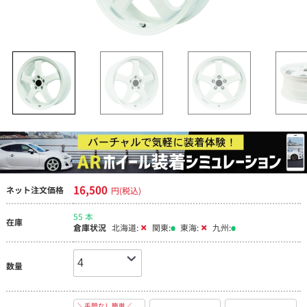
16,500
ネット注文価格
円(税込)
55 本
在庫
倉庫状況
北海道:
関東:
東海:
九州:
数量
＼手間なし簡単／