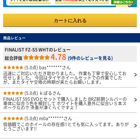
カートに入れる
商品レビュー
FINALIST FZ-S5 WHTのレビュー
4.78
総合評価
(
9件のレビューを見る
)
(5.0点)
bas*******さん
迅速にご対応いただき助かりました。 作業も丁寧で安心してお
任せしました。 今回はタイヤホイールセットでの作業でした
が、またタイヤ交換の時期が来たらお願いします。
(5.0点)
ｋぽるさん
FINALIST 595 EVOとセットで購入しました BRZ前期シルバーの
車体に似合う色を検討して ホワイトを購入意外に似合い５本ス
ポークなので 洗車が凄くらくですよ！
(5.0点)
m0a*******さん
低価額でこのホイールの存在感!!とても気に入ってます。ありが
とうございます!!