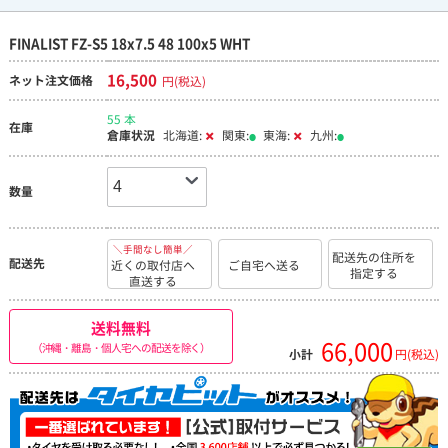
FINALIST FZ-S5 18x7.5 48 100x5 WHT
16,500
ネット注文価格
円(税込)
55 本
在庫
倉庫状況
北海道:
関東:
東海:
九州:
数量
＼手間なし簡単／
配送先の住所を
配送先
近くの取付店へ
ご自宅へ送る
指定する
直送する
送料無料
66,000
（沖縄・離島・個人宅への配送を除く）
小計
円(税込)