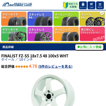
MENU
ログイン
CART
サマータイヤ
スタッドレス
オールシーズン
ホイール
単品
単品
単品
単品
サマータイヤ
スタッドレス
オールシーズン
売り尽くし
ホイールセット
ホイールセット
ホイールセット
アウトレットコーナー
商品詳細
お気に入り登録
FINALIST FZ-S5 18x7.5 48 100x5 WHT
ホイール
／
18インチ
4.78
総合評価
(
9件のレビューを見る
)