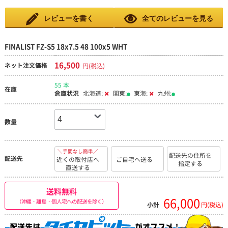
レビューを書く
全てのレビューを見る
FINALIST FZ-S5 18x7.5 48 100x5 WHT
16,500
ネット注文価格
円(税込)
55 本
在庫
倉庫状況
北海道:
関東:
東海:
九州:
数量
＼手間なし簡単／
配送先の住所を
配送先
近くの取付店へ
ご自宅へ送る
指定する
直送する
送料無料
66,000
（沖縄・離島・個人宅への配送を除く）
小計
円(税込)