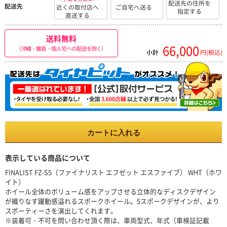
配送先の住所を
配送先
近くの取付店へ
ご自宅へ送る
指定する
直送する
送料無料
66,000
（沖縄・離島・個人宅への配送を除く）
小計
円(税込)
カートに入れる
表示している商品について
FINALIST FZ-S5（ファイナリスト エフゼット エスファイブ） WHT（ホワ
イト）
ホイール全体のボリューム感をアップさせる立体的なディスクデザイン
が織りなす躍動感溢れるスポークホイール。5スポークデザインが、より
スポーティーさを演出してくれます。
※装着可・不可を問い合わせ頂く際は、車両型式、年式（車検証記載