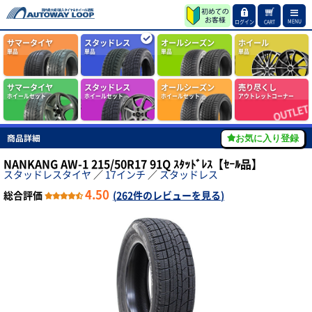
MENU
ログイン
CART
サマータイヤ
スタッドレス
オールシーズン
ホイール
単品
単品
単品
単品
サマータイヤ
スタッドレス
オールシーズン
売り尽くし
ホイールセット
ホイールセット
ホイールセット
アウトレットコーナー
商品詳細
お気に入り登録
NANKANG AW-1 215/50R17 91Q ｽﾀｯﾄﾞﾚｽ【ｾｰﾙ品】
スタッドレスタイヤ
／
17インチ
／
スタッドレス
4.50
総合評価
(
262件のレビューを見る
)