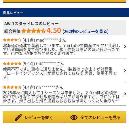
商品レビュー
AW-1スタッドレスのレビュー
4.50
総合評価
(
262件のレビューを見る
)
(4.1点)
mac*******さん
北海道の道北で装着しています。YouTubeで国産タイヤと比較し
ている動画を見て選びました。氷上性能は思いのほか良かったで
す。街中なら2駆でも問題なく走ります。
(5.0点)
tak*******さん
使用不可です。車検に通りません。 装着はできますが対荷重
（ロードインデックス）が満たされておらず 実質、使用不可で
す。
(4.4点)
nir*******さん
2025年秋に購入して１シーズンは来ました。２０㎝ほどの積雪
の中でいきなりアクセルを踏めばリアが滑りますが、フロントは
滑らず。滑り出しと滑り加減もおおむね予測がつくため乗りやす
いです。アイスバーンでの急ブレーキはそれなりに滑りますが２
シーズン落ちのBS DM-V3と感触は変わりません。XL規格では
ないようですが、でこぼこ路面で少し跳ねる感じなので、ショル
ダーも含めて柔らかめなのでしょうかね。エクシーガCO7とイク
レビューを書く
全てのレビューを見る
リプスクロスで履いていますがどちらにもよくフィットしてま
す。