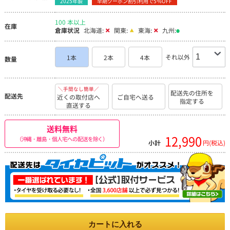
2025年製
早期クーポン割引利用で5％OFF
100 本以上
在庫
倉庫状況
北海道:
関東:
東海:
九州:
それ以外
1本
2本
4本
数量
＼手間なし簡単／
配送先の住所を
配送先
近くの取付店へ
ご自宅へ送る
指定する
直送する
送料無料
12,990
（沖縄・離島・個人宅への配送を除く）
小計
円(税込)
カートに入れる