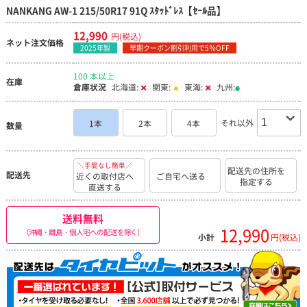
NANKANG AW-1 215/50R17 91Q ｽﾀｯﾄﾞﾚｽ【ｾｰﾙ品】
12,990
円(税込)
ネット注文価格
2025年製
早期クーポン割引利用で5％OFF
100 本以上
在庫
倉庫状況
北海道:
関東:
東海:
九州:
それ以外
1本
2本
4本
数量
＼手間なし簡単／
配送先の住所を
配送先
近くの取付店へ
ご自宅へ送る
指定する
直送する
送料無料
12,990
（沖縄・離島・個人宅への配送を除く）
小計
円(税込)