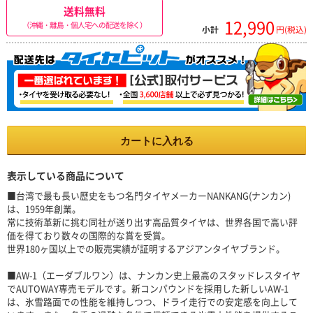
送料無料
12,990
（沖縄・離島・個人宅への配送を除く）
小計
円(税込)
カートに入れる
表示している商品について
■台湾で最も長い歴史をもつ名門タイヤメーカーNANKANG(ナンカン)
は、1959年創業。
常に技術革新に挑む同社が送り出す高品質タイヤは、世界各国で高い評
価を得ており数々の国際的な賞を受賞。
世界180ヶ国以上での販売実績が証明するアジアンタイヤブランド。
■AW-1（エーダブルワン）は、ナンカン史上最高のスタッドレスタイヤ
でAUTOWAY専売モデルです。新コンパウンドを採用した新しいAW-1
は、氷雪路面での性能を維持しつつ、ドライ走行での安定感を向上して