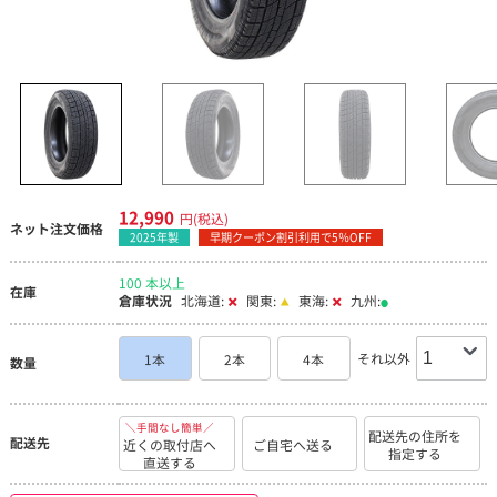
12,990
円(税込)
ネット注文価格
2025年製
早期クーポン割引利用で5％OFF
100 本以上
在庫
倉庫状況
北海道:
関東:
東海:
九州:
それ以外
1本
2本
4本
数量
＼手間なし簡単／
配送先の住所を
配送先
近くの取付店へ
ご自宅へ送る
指定する
直送する