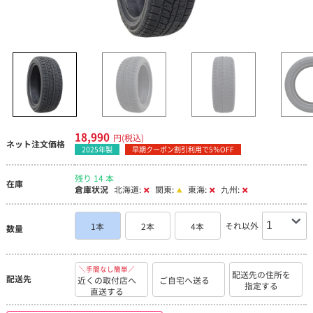
18,990
円(税込)
ネット注文価格
2025年製
早期クーポン割引利用で5％OFF
残り 14 本
在庫
倉庫状況
北海道:
関東:
東海:
九州:
それ以外
1本
2本
4本
数量
＼手間なし簡単／
配送先の住所を
配送先
近くの取付店へ
ご自宅へ送る
指定する
直送する