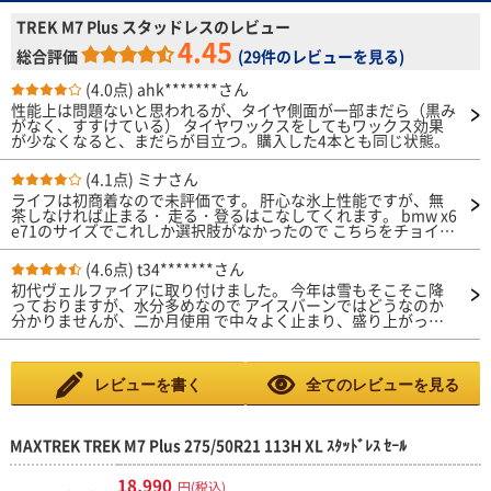
TREK M7 Plus スタッドレスのレビュー
4.45
総合評価
(
29件のレビューを見る
)
(4.0点)
ahk*******さん
性能上は問題ないと思われるが、タイヤ側面が一部まだら（黒み
がなく、すすけている） タイヤワックスをしてもワックス効果
が少なくなると、まだらが目立つ。購入した4本とも同じ状態。
(4.1点)
ミナさん
ライフは初商着なので未評価です。 肝心な氷上性能ですが、無
茶しなければ止まる・ 走る・登るはこなしてくれます。 bmw x6
e71のサイズでこれしか選択肢がなかったので こちらをチョイ
ス。 ブラックアイスバーン環境下では試しては居ないが、 恐ら
くあまり止まってはくれないかなぁが正直な 予想。 都会の方と
(4.6点)
t34*******さん
か、たまにスキーや箱根の雪レベルなら、 お守りがわりにこの
初代ヴェルファイアに取り付けました。 今年は雪もそこそこ降
チョイスでいいかと思いますよ。 新雪等には問題なくスタット
っておりますが、水分多めなので アイスバーンではどうなのか
レスの仕事をします。 ただ、盛岡から北エリアの方々にはオス
分かりませんが、二か月使用 で中々よく止まり、盛り上がった
スメは 出来ないかな(私は青森・盛岡・北海道の冬を 仕事で数年
雪面でスタックしかけた時も よくグリップして抜け出すことが
ずつ経験してますので)
出来ました。（もちろん四駆です） 安価で中華製なので不安で
したが、以前ハイエースでも そこそこ良かった経験もあり、再
び同じブランドを購入しました。 経験から三年で交換するな
レビューを書く
全てのレビューを見る
ら、十分使えます。 早朝のテカテカ路面でも中速域以下で走る
分には普通に止まります。
MAXTREK TREK M7 Plus 275/50R21 113H XL ｽﾀｯﾄﾞﾚｽ ｾｰﾙ
18,990
円(税込)