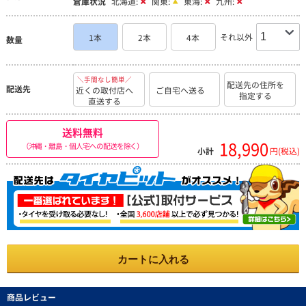
倉庫状況
北海道:
関東:
東海:
九州:
それ以外
1本
2本
4本
数量
＼手間なし簡単／
配送先の住所を
配送先
近くの取付店へ
ご自宅へ送る
指定する
直送する
送料無料
18,990
（沖縄・離島・個人宅への配送を除く）
小計
円(税込)
カートに入れる
商品レビュー