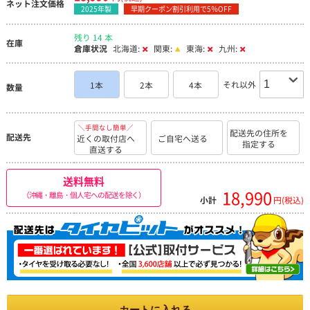
ネット注文価格
2025年製
早期クーポン割引利用で5％OFF
残り 14 本
在庫
倉庫状況
北海道:
関東:
東海:
九州:
それ以外
1本
2本
4本
数量
＼手間なし簡単／
配送先の住所を
配送先
近くの取付店へ
ご自宅へ送る
指定する
直送する
送料無料
18,990
（沖縄・離島・個人宅への配送を除く）
小計
円(税込)
カートに入れる