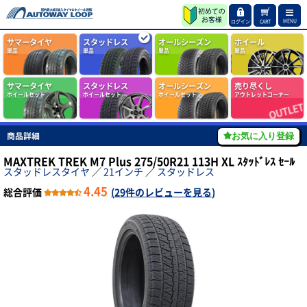
MENU
ログイン
CART
サマータイヤ
スタッドレス
オールシーズン
ホイール
単品
単品
単品
単品
サマータイヤ
スタッドレス
オールシーズン
売り尽くし
ホイールセット
ホイールセット
ホイールセット
アウトレットコーナー
商品詳細
お気に入り登録
MAXTREK TREK M7 Plus 275/50R21 113H XL ｽﾀｯﾄﾞﾚｽ ｾｰﾙ
スタッドレスタイヤ
／
21インチ
／
スタッドレス
4.45
総合評価
(
29件のレビューを見る
)