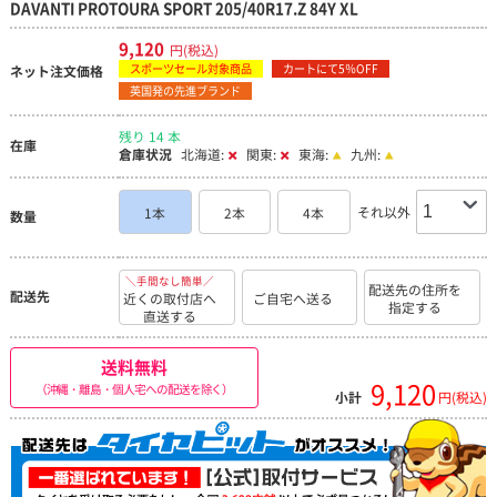
DAVANTI PROTOURA SPORT 205/40R17.Z 84Y XL
9,120
円(税込)
スポーツセール対象商品
カートにて5％OFF
ネット注文価格
英国発の先進ブランド
残り 14 本
在庫
倉庫状況
北海道:
関東:
東海:
九州:
それ以外
1本
2本
4本
数量
＼手間なし簡単／
配送先の住所を
配送先
近くの取付店へ
ご自宅へ送る
指定する
直送する
送料無料
9,120
（沖縄・離島・個人宅への配送を除く）
小計
円(税込)