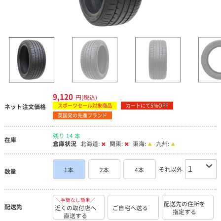
9,120
円(税込)
スポーツセール対象商品
カートにて5％OFF
ネット注文価格
英国発の先進ブランド
残り 14 本
在庫
倉庫状況
北海道:
関東:
東海:
九州:
それ以外
1本
2本
4本
数量
＼手間なし簡単／
配送先の住所を
配送先
近くの取付店へ
ご自宅へ送る
指定する
直送する