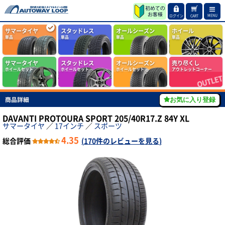
MENU
ログイン
CART
サマータイヤ
スタッドレス
オールシーズン
ホイール
単品
単品
単品
単品
サマータイヤ
スタッドレス
オールシーズン
売り尽くし
ホイールセット
ホイールセット
ホイールセット
アウトレットコーナー
商品詳細
お気に入り登録
DAVANTI PROTOURA SPORT 205/40R17.Z 84Y XL
サマータイヤ
／
17インチ
／
スポーツ
4.35
総合評価
(
170件のレビューを見る
)