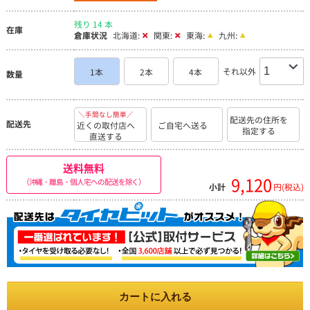
残り 14 本
在庫
倉庫状況
北海道:
関東:
東海:
九州:
それ以外
1本
2本
4本
数量
＼手間なし簡単／
配送先の住所を
配送先
近くの取付店へ
ご自宅へ送る
指定する
直送する
送料無料
9,120
（沖縄・離島・個人宅への配送を除く）
小計
円(税込)
カートに入れる