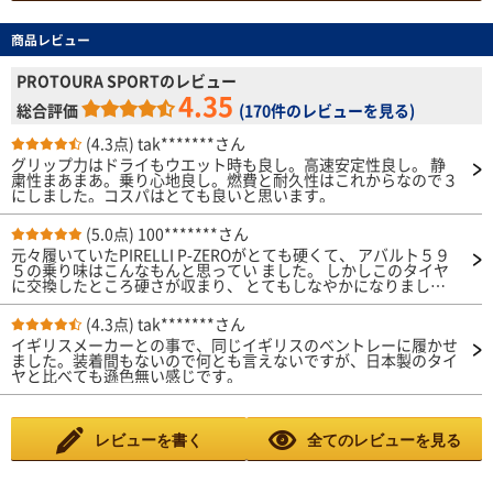
商品レビュー
PROTOURA SPORTのレビュー
4.35
総合評価
(
170件のレビューを見る
)
(4.3点)
tak*******さん
グリップ力はドライもウエット時も良し。高速安定性良し。 静
粛性まあまあ。乗り心地良し。燃費と耐久性はこれからなので３
にしました。コスパはとても良いと思います。
(5.0点)
100*******さん
元々履いていたPIRELLI P-ZEROがとても硬くて、 アバルト５９
５の乗り味はこんなもんと思ってい ました。 しかしこのタイヤ
に交換したところ硬さが収まり、 とてもしなやかになりまし
た。合わせてロードノイ ズも減りこれまでの印象が大きく変わ
りました。 攻めた乗り方をするわけではないので、新しいタイ
(4.3点)
tak*******さん
ヤのこの乗り味は大歓迎。 特に長距離や高速では快適にドライ
イギリスメーカーとの事で、同じイギリスのベントレーに履かせ
ブができるよう になりました。
ました。装着間もないので何とも言えないですが、日本製のタイ
ヤと比べても遜色無い感じです。
レビューを書く
全てのレビューを見る