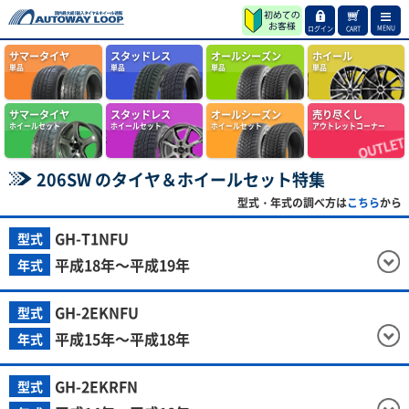
MENU
ログイン
CART
サマータイヤ
スタッドレス
オールシーズン
ホイール
単品
単品
単品
単品
サマータイヤ
スタッドレス
オールシーズン
売り尽くし
ホイールセット
ホイールセット
ホイールセット
アウトレットコーナー
206SW のタイヤ＆ホイールセット特集
型式・年式の調べ方は
こちら
から
GH-T1NFU
型式
平成18年～平成19年
年式
GH-2EKNFU
型式
平成15年～平成18年
年式
GH-2EKRFN
型式