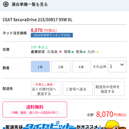
適合車種一覧を見る
CEAT SecuraDrive 215/50R17 95W XL
8,070
円(税込)
ネット注文価格
2024年世界ランキング20位
100 本以上
在庫
倉庫状況
北海道:
関東:
東海:
九州:
それ以外
1本
2本
4本
数量
＼手間なし簡単／
配送先の住所を
配送先
近くの取付店へ
ご自宅へ送る
指定する
直送する
送料無料
8,070
（沖縄・離島・個人宅への配送を除く）
小計
円(税込)