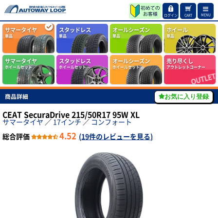
MENU
ログイン
CART
サマータイヤ
スタッドレス
オールシーズン
ホイール
単品
単品
単品
単品
サマータイヤ
スタッドレス
オールシーズン
売り尽くし
ホイールセット
ホイールセット
ホイールセット
アウトレットコーナー
商品詳細
お気に入り登録
CEAT SecuraDrive 215/50R17 95W XL
サマータイヤ
／
17インチ
／
コンフォート
4.52
総合評価
(
19件のレビューを見る
)