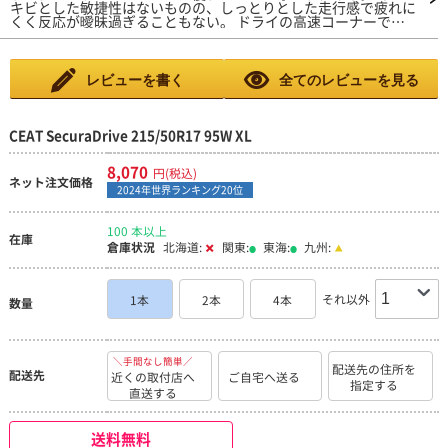
キビとした敏捷性はないものの、しっとりとした走行感で疲れに
た。実はこのタイヤの前に、中古でアクセラを買って間もなく
くく反応が曖昧過ぎることもない。 ドライの高速コーナーでは
元々着いていたFALKENのAZENIS FK510からARMSTRONGのBLU
路面に吸い付く様にグリップし不安感無し。 外部からの入力を
-TRAC HPに替えたのですが、性能そのものには不満はなくて
パンと跳ね返すというよりも、マイルドにいなす方向の性格に感
も、乗り心地が改善されることはなかったです。で、このタイヤ
じる。 標準的な静粛性は確保されており、トンネル内でも変な
に履き替えてみて感じたのは、空気圧を上限に近い280kpaにし
パターンノイズなし。オーディオも普通に視聴可能。 デミング
たにもかかわらず以前のタイヤより当たりが柔らかくなったこと
レビューを書く
全てのレビューを見る
大賞受賞の底力を感じる。 低価格と認知度の低さから不安に感
です！！しかもタイヤの見た目は欧州製のタイヤみたいに溝が太
じるユーザーもいると思うが、どうか安心して購入して試して欲
いので、欧州車気分を味わえるかもしれません(^^)
しい逸品。
CEAT SecuraDrive 215/50R17 95W XL
8,070
円(税込)
ネット注文価格
2024年世界ランキング20位
100 本以上
在庫
倉庫状況
北海道:
関東:
東海:
九州:
それ以外
1本
2本
4本
数量
＼手間なし簡単／
配送先の住所を
配送先
近くの取付店へ
ご自宅へ送る
指定する
直送する
送料無料