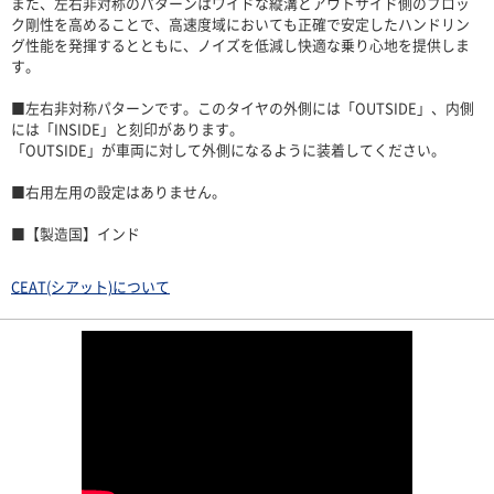
また、左右非対称のパターンはワイドな縦溝とアウトサイド側のブロッ
ク剛性を高めることで、高速度域においても正確で安定したハンドリン
グ性能を発揮するとともに、ノイズを低減し快適な乗り心地を提供しま
す。
■左右非対称パターンです。このタイヤの外側には「OUTSIDE」、内側
には「INSIDE」と刻印があります。
「OUTSIDE」が車両に対して外側になるように装着してください。
■右用左用の設定はありません。
■【製造国】インド
CEAT(シアット)について