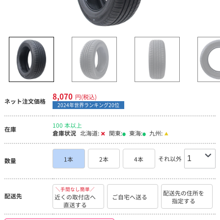
8,070
円(税込)
ネット注文価格
2024年世界ランキング20位
100 本以上
在庫
倉庫状況
北海道:
関東:
東海:
九州:
それ以外
1本
2本
4本
数量
＼手間なし簡単／
配送先の住所を
配送先
近くの取付店へ
ご自宅へ送る
指定する
直送する