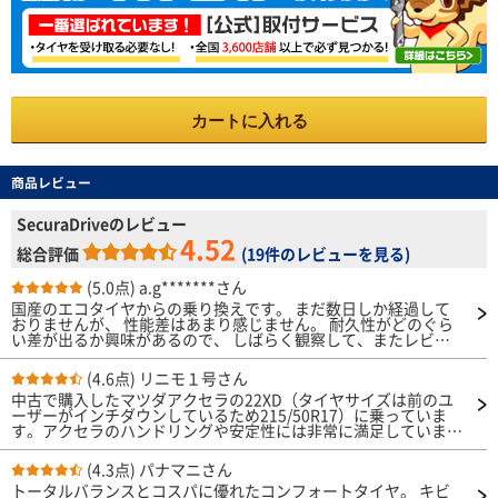
カートに入れる
商品レビュー
SecuraDriveのレビュー
4.52
総合評価
(
19件のレビューを見る
)
(5.0点)
a.g*******さん
国産のエコタイヤからの乗り換えです。 まだ数日しか経過して
おりませんが、 性能差はあまり感じません。 耐久性がどのぐら
い差が出るか興味があるので、 しばらく観察して、またレビュ
ーしたいと思います。
(4.6点)
リニモ１号さん
中古で購入したマツダアクセラの22XD（タイヤサイズは前のユ
ーザーがインチダウンしているため215/50R17）に乗っていま
す。アクセラのハンドリングや安定性には非常に満足しています
が、如何せん乗り心地が固くロードノイズも大きめなのが残念な
点でした。 で、以前NANKANGのRX-615という静かで乗り心地
(4.3点)
パナマニさん
の良いタイヤがあったのですが、どうやら絶版になったようで代
トータルバランスとコスパに優れたコンフォートタイヤ。 キビ
わりのタイヤがないかと思って、行き着いたのがこのタイヤでし