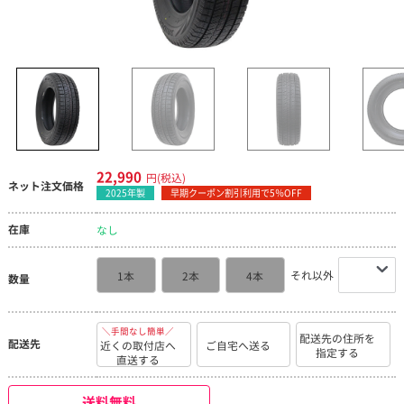
22,990
円(税込)
ネット注文価格
2025年製
早期クーポン割引利用で5％OFF
在庫
なし
それ以外
1本
2本
4本
数量
＼手間なし簡単／
配送先の住所を
配送先
近くの取付店へ
ご自宅へ送る
指定する
直送する
送料無料