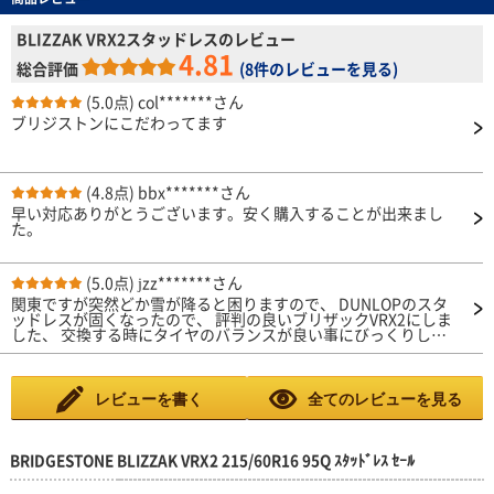
BLIZZAK VRX2スタッドレスのレビュー
4.81
総合評価
(
8件のレビューを見る
)
(5.0点)
col*******さん
ブリジストンにこだわってます
(4.8点)
bbx*******さん
早い対応ありがとうございます。安く購入することが出来まし
た。
(5.0点)
jzz*******さん
関東ですが突然どか雪が降ると困りますので、 DUNLOPのスタ
ッドレスが固くなったので、 評判の良いブリザックVRX2にしま
した、 交換する時にタイヤのバランスが良い事にびっくりしま
した。 乾いた道路を走っても直進安定も良くロードノイズも静
かですから車がスムーズに走ってるので燃費も良くなってまし
た。 さすがBRIDGESTONEタイヤだと思いました✨ 妻の車は夏タ
イヤもBRIDGESTONEのタイヤですが やはり良いですね。少し高
レビューを書く
全てのレビューを見る
くても安全に走れるのが 良いと思いますし疲れないのが凄く良
いです。 氷上やライフはまだ分かりませんが ３年後にまた購入
させて頂きます。 自分の趣味の車も19インチですが、お金を貯
めて またBRIDGESTONEのポテンザシリーズを履きたいなと思い
BRIDGESTONE BLIZZAK VRX2 215/60R16 95Q ｽﾀｯﾄﾞﾚｽ ｾｰﾙ
ました。