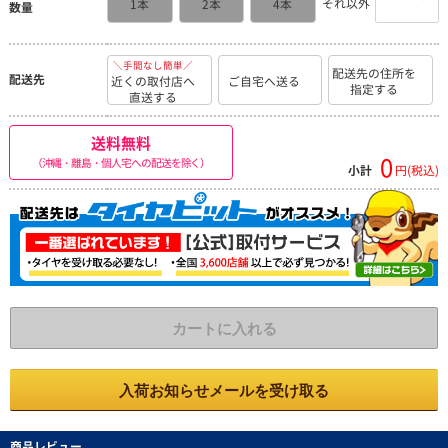
それ以外
1本
2本
4本
数量
＼手間なし簡単／
配送先の住所を
配送先
近くの取付店へ
ご自宅へ送る
指定する
直送する
送料無料
0
（沖縄・離島・個人宅への配送を除く）
小計
円(税込)
カートに入れる
入荷お知らせメールを受け取る
商品レビュー