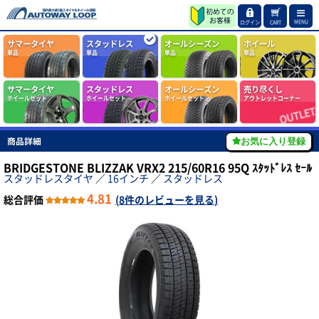
MENU
ログイン
CART
サマータイヤ
スタッドレス
オールシーズン
ホイール
単品
単品
単品
単品
サマータイヤ
スタッドレス
オールシーズン
売り尽くし
ホイールセット
ホイールセット
ホイールセット
アウトレットコーナー
商品詳細
お気に入り登録
BRIDGESTONE BLIZZAK VRX2 215/60R16 95Q ｽﾀｯﾄﾞﾚｽ ｾｰﾙ
スタッドレスタイヤ
／
16インチ
／
スタッドレス
4.81
総合評価
(
8件のレビューを見る
)