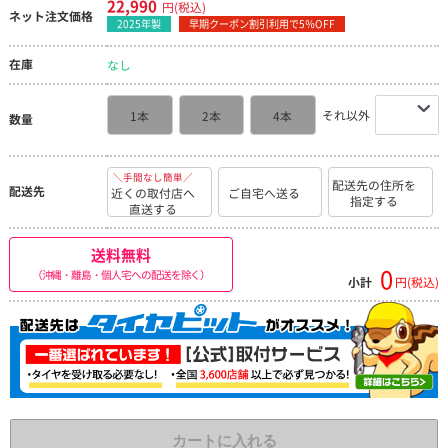
22,990
円(税込)
ネット注文価格
2025年製
早期クーポン割引利用で5％OFF
在庫
なし
それ以外
1本
2本
4本
数量
＼手間なし簡単／
配送先の住所を
配送先
近くの取付店へ
ご自宅へ送る
指定する
直送する
送料無料
0
（沖縄・離島・個人宅への配送を除く）
小計
円(税込)
カートに入れる