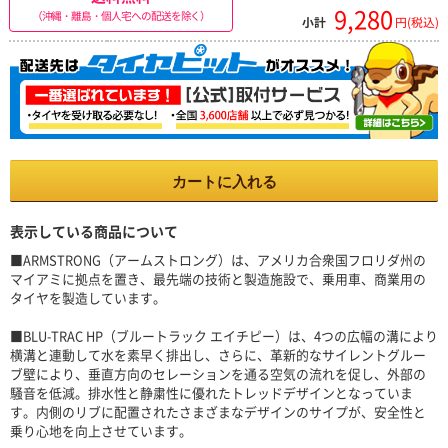
9,280
（沖縄・離島・個人宅への配送を除く）
小計
円(税込)
カートに入れる
表示している商品について
■ARMSTRONG（アームストロング）は、アメリカ合衆国フロリダ州の
マイアミに拠点を置き、最先端の技術と製造施設で、乗用車、商業用の
タイヤを製造しています。
■BLU-TRAC HP（ブルートラック エイチピー）は、4つの広幅の溝により
横溝と連動して水を素早く排出し、さらに、革新的なサイレントグルー
ブ壁により、垂直方向のセレーションを通る空気の流れを促し、外部の
騒音を低減。排水性と静粛性に優れたトレッドデザインとなっていま
す。内側のリブに配置されたさまざまなデザインのサイプが、安全性と
乗り心地を向上させています。