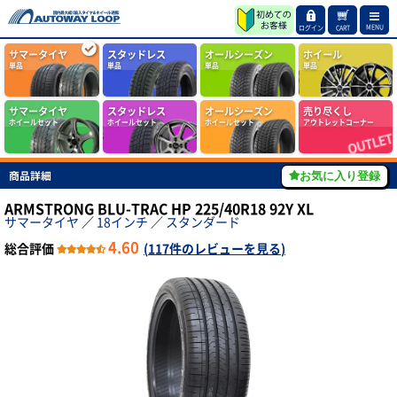
MENU
ログイン
CART
サマータイヤ
スタッドレス
オールシーズン
ホイール
単品
単品
単品
単品
サマータイヤ
スタッドレス
オールシーズン
売り尽くし
ホイールセット
ホイールセット
ホイールセット
アウトレットコーナー
商品詳細
お気に入り登録
ARMSTRONG BLU-TRAC HP 225/40R18 92Y XL
サマータイヤ
／
18インチ
／
スタンダード
4.60
総合評価
(
117件のレビューを見る
)