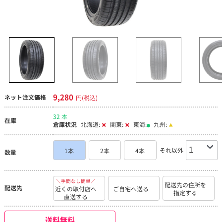
9,280
ネット注文価格
円(税込)
32 本
在庫
倉庫状況
北海道:
関東:
東海:
九州:
それ以外
1本
2本
4本
数量
＼手間なし簡単／
配送先の住所を
配送先
近くの取付店へ
ご自宅へ送る
指定する
直送する
送料無料