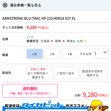
適合車種一覧を見る
ARMSTRONG BLU-TRAC HP 225/40R18 92Y XL
9,280
ネット注文価格
円(税込)
32 本
在庫
倉庫状況
北海道:
関東:
東海:
九州:
それ以外
1本
2本
4本
数量
＼手間なし簡単／
配送先の住所を
配送先
近くの取付店へ
ご自宅へ送る
指定する
直送する
送料無料
9,280
（沖縄・離島・個人宅への配送を除く）
小計
円(税込)