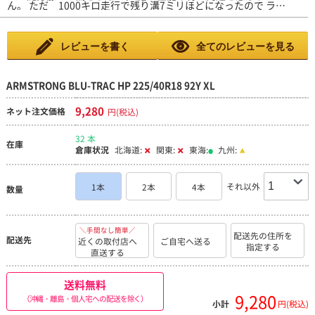
ん。 ただ 1000キロ走行で残り溝7ミリほどになったので ライ
りません。 ただあたりはやわらかいだろうなと思います。 交換
フは長くないように思います。ま～価格が安いので コスパはと
当日は雨上がりだったんですが、微妙に滑るような感覚があっ
ても良いと思います。
て、慎重に運転しましたが今後土砂降りとかの時に評価を変える
かもしれません。 燃費性能は全然わかりません……多分良くな
るのではないかと思います。 値段から考えたら全然良いタイヤ
レビューを書く
全てのレビューを見る
かと思います。
ARMSTRONG BLU-TRAC HP 225/40R18 92Y XL
9,280
ネット注文価格
円(税込)
32 本
在庫
倉庫状況
北海道:
関東:
東海:
九州:
それ以外
1本
2本
4本
数量
＼手間なし簡単／
配送先の住所を
配送先
近くの取付店へ
ご自宅へ送る
指定する
直送する
送料無料
9,280
（沖縄・離島・個人宅への配送を除く）
小計
円(税込)