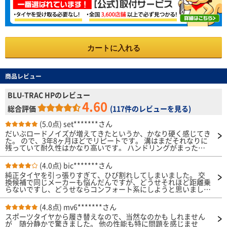
カートに入れる
商品レビュー
BLU-TRAC HPのレビュー
4.60
総合評価
(
117件のレビューを見る
)
(5.0点)
set*******さん
だいぶロードノイズが増えてきたというか、かなり硬く感じてき
た。 ので、3年8ヶ月ほどでリピートです。 溝はまだそれなりに
残っていて耐久性はかなり高いです。 ハンドリングがまったり
するのが嫌でなければ、相当にコスパが高いタイヤでした。 リ
ピートするぐらいなので、そういうことです。 在庫がほとんど
(4.0点)
bic*******さん
なくなってるようですが、もう買えなくなっちゃうのかなこのタ
純正タイヤを引っ張りすぎて、ひび割れしてしまいました。 交
イヤ。
換候補で同じメーカーも悩んだんですが、どうせそれほど距離乗
らないですし、どうせならコンフォート系にしようと思いまし
た。 スタンダードって書いてありますけど乗った感じはかなり
コンフォート寄りだと思います。 元々スポーツタイヤが付いて
(4.8点)
mv6*******さん
たのでしっとりした感じの乗り味が良いなと思いました。 静粛
スポーツタイヤから履き替えなので、当然なのかも しれません
性は静かに感じますが、路面によってかなり左右されるので気に
が 随分静かで驚きました。 他の性能も特に問題を感じませ
なる人は気になるかと。 高速はまだ走っていないのでまだわか