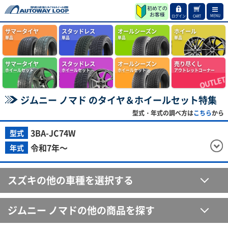
MENU
ログイン
CART
サマータイヤ
スタッドレス
オールシーズン
ホイール
単品
単品
単品
単品
サマータイヤ
スタッドレス
オールシーズン
売り尽くし
ホイールセット
ホイールセット
ホイールセット
アウトレットコーナー
ジムニー ノマド のタイヤ＆ホイールセット特集
型式・年式の調べ方は
こちら
から
3BA-JC74W
型式
令和7年～
年式
スズキの他の車種を選択する
ジムニー ノマドの他の商品を探す