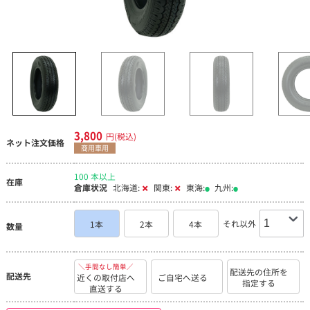
3,800
円(税込)
ネット注文価格
商用車用
100 本以上
在庫
倉庫状況
北海道:
関東:
東海:
九州:
それ以外
1本
2本
4本
数量
＼手間なし簡単／
配送先の住所を
配送先
近くの取付店へ
ご自宅へ送る
指定する
直送する