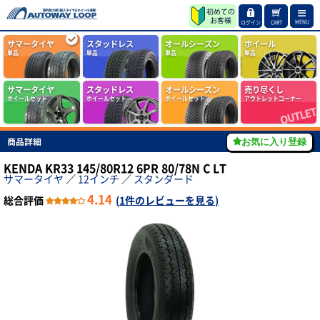
MENU
ログイン
CART
サマータイヤ
スタッドレス
オールシーズン
ホイール
単品
単品
単品
単品
サマータイヤ
スタッドレス
オールシーズン
売り尽くし
ホイールセット
ホイールセット
ホイールセット
アウトレットコーナー
商品詳細
お気に入り登録
KENDA KR33 145/80R12 6PR 80/78N C LT
サマータイヤ
／
12インチ
／
スタンダード
4.14
総合評価
(
1件のレビューを見る
)