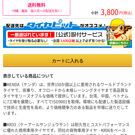
送料無料
3,800
（沖縄・離島・個人宅への配送を除く）
小計
円(税込)
カートに入れる
表示している商品について
■KENDA（ケンダ）は、世界150か国以上に愛用されるワールドブランド
タイヤで、街乗り、オフロードから本格レーシングタイヤまで高品質な
タイヤをリーズナブルな価格で提供しています。台湾、中国、ベトナム
に7工場を展開し、すべてでISO9001を取得。環境にも配慮した製造設備
で技術と生産性を高め、より価格競争力のある製品を市場に送りだして
います。
■KR33（ケーアールサンジュウサン）は耐久性とコストパフォーマンス
に優れた商用車用タイヤです。同社の貨物車用タイヤ・KR06をベース