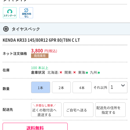
タイヤスペック
KENDA KR33 145/80R12 6PR 80/78N C LT
3,800
円(税込)
ネット注文価格
商用車用
100 本以上
在庫
倉庫状況
北海道:
関東:
東海:
九州:
それ以外
1本
2本
4本
数量
＼手間なし簡単／
配送先の住所を
配送先
近くの取付店へ
ご自宅へ送る
指定する
直送する
送料無料