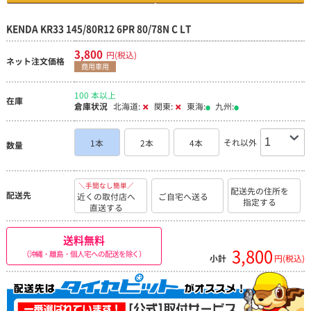
KENDA KR33 145/80R12 6PR 80/78N C LT
3,800
円(税込)
ネット注文価格
商用車用
100 本以上
在庫
倉庫状況
北海道:
関東:
東海:
九州:
それ以外
1本
2本
4本
数量
＼手間なし簡単／
配送先の住所を
配送先
近くの取付店へ
ご自宅へ送る
指定する
直送する
送料無料
3,800
（沖縄・離島・個人宅への配送を除く）
小計
円(税込)