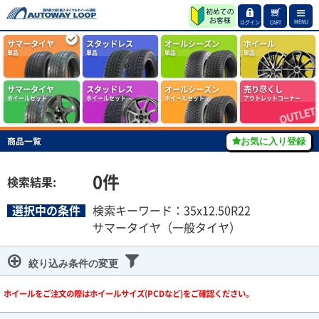
MENU
ログイン
CART
サマータイヤ
スタッドレス
オールシーズン
ホイール
単品
単品
単品
単品
サマータイヤ
スタッドレス
オールシーズン
売り尽くし
ホイールセット
ホイールセット
ホイールセット
アウトレットコーナー
商品一覧
お気に入り登録
0
件
検索結果:
選択中の条件
検索キーワード：35x12.50R22
サマータイヤ（一般タイヤ）
絞り込み条件の変更
ホイールをご注文の際はホイールサイズ(PCDなど)をご確認ください。