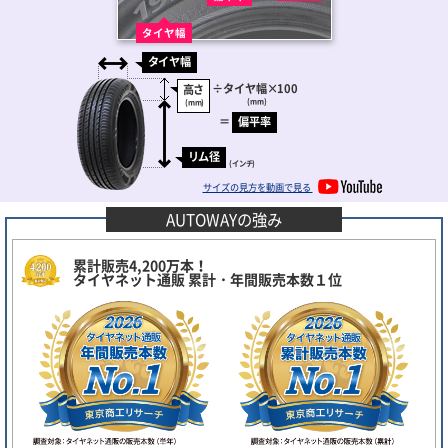
タイヤ幅
タイヤ幅
÷
タイヤ幅
×100
高さ
(mm)
(mm)
＝
偏平率
リム径
(インチ)
サイズの見方を動画で見る
AUTOWAYの強み
累計販売4,200万本！
タイヤネット通販 累計・年間販売本数１位