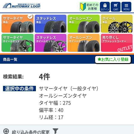
MENU
ログイン
CART
サマータイヤ
スタッドレス
オールシーズン
ホイール
単品
単品
単品
単品
サマータイヤ
スタッドレス
オールシーズン
売り尽くし
ホイールセット
ホイールセット
ホイールセット
アウトレットコーナー
商品一覧
お気に入り登録
4
件
検索結果:
選択中の条件
サマータイヤ（一般タイヤ）
オールシーズンタイヤ
タイヤ幅：275
偏平率：40
リム経：17
絞り込み条件の変更