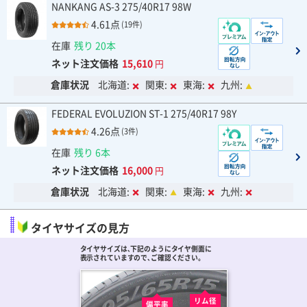
NANKANG AS-3 275/40R17 98W
4.61点
(19件)
在庫
残り 20本
ネット注文価格
15,610
円
倉庫状況
北海道:
関東:
東海:
九州:
FEDERAL EVOLUZION ST-1 275/40R17 98Y
4.26点
(3件)
在庫
残り 6本
ネット注文価格
16,000
円
倉庫状況
北海道:
関東:
東海:
九州:
タイヤサイズの見方
タイヤサイズは､下記のようにタイヤ側面に
表示されていますので､ご確認ください。
リム径
偏平率