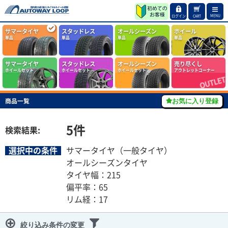
MENU
ログイン
CART
サマータイヤ
スタッドレス
オールシーズン
ホイール
単品
単品
単品
単品
サマータイヤ
スタッドレス
オールシーズン
売り尽くし
ホイールセット
ホイールセット
ホイールセット
アウトレットコーナー
商品一覧
お気に入り登録
5
件
検索結果:
選択中の条件
サマータイヤ（一般タイヤ）
オールシーズンタイヤ
タイヤ幅：215
偏平率：65
リム経：17
絞り込み条件の変更