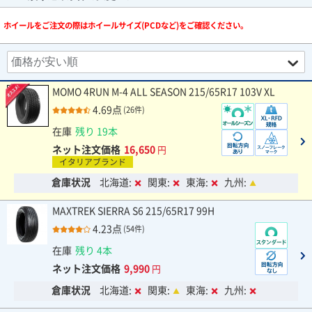
ホイールをご注文の際はホイールサイズ(PCDなど)をご確認ください。
MOMO 4RUN M-4 ALL SEASON 215/65R17 103V XL
4.69点
(26件)
在庫
残り 19本
ネット注文価格
16,650
円
イタリアブランド
倉庫状況
北海道:
関東:
東海:
九州:
MAXTREK SIERRA S6 215/65R17 99H
4.23点
(54件)
在庫
残り 4本
ネット注文価格
9,990
円
倉庫状況
北海道:
関東:
東海:
九州: