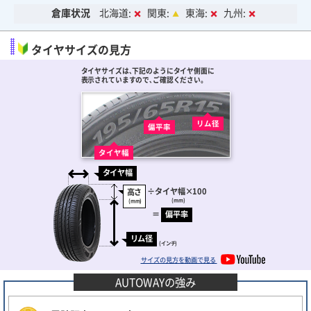
倉庫状況
北海道:
関東:
東海:
九州:
タイヤサイズの見方
タイヤサイズは､下記のようにタイヤ側面に
表示されていますので､ご確認ください。
リム径
偏平率
タイヤ幅
タイヤ幅
÷
タイヤ幅
×100
高さ
(mm)
(mm)
＝
偏平率
リム径
(インチ)
サイズの見方を動画で見る
AUTOWAYの強み