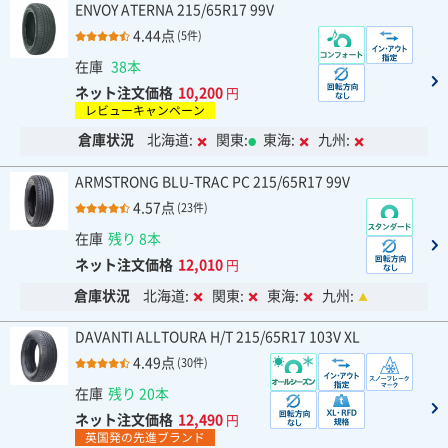
ENVOY ATERNA 215/65R17 99V
4.44点
(5件)
在庫
38本
ネット注文価格
10,200
円
レビューキャンペーン
倉庫状況
北海道:
関東:
東海:
九州:
ARMSTRONG BLU-TRAC PC 215/65R17 99V
4.57点
(23件)
在庫
残り 8本
ネット注文価格
12,010
円
倉庫状況
北海道:
関東:
東海:
九州:
DAVANTI ALLTOURA H/T 215/65R17 103V XL
4.49点
(30件)
在庫
残り 20本
ネット注文価格
12,490
円
英国発の先進ブランド