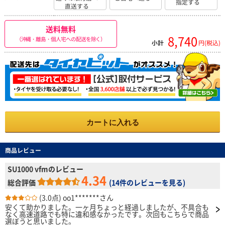
指定する
直送する
送料無料
8,740
（沖縄・離島・個人宅への配送を除く）
小計
円(税込)
カートに入れる
商品レビュー
SU1000 vfmのレビュー
4.34
総合評価
(
14件のレビューを見る
)
(3.0点)
oo1*******さん
安くて助かりました。一ヶ月ちょっと経過しましたが、不具合も
なく高速道路でも特に違和感なかったです。次回もこちらで商品
選ぼうと思いました。