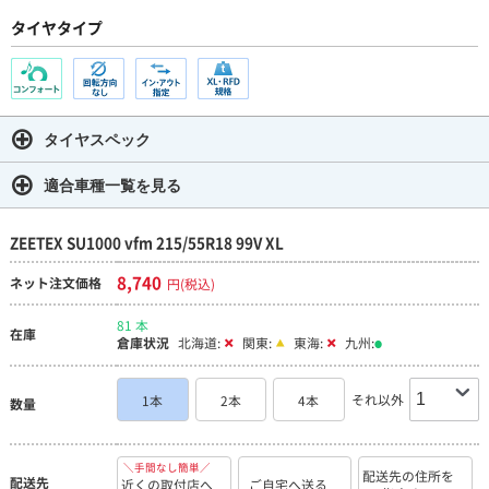
タイヤタイプ
タイヤスペック
適合車種一覧を見る
ZEETEX SU1000 vfm 215/55R18 99V XL
8,740
ネット注文価格
円(税込)
81 本
在庫
倉庫状況
北海道:
関東:
東海:
九州:
それ以外
1本
2本
4本
数量
＼手間なし簡単／
配送先の住所を
配送先
近くの取付店へ
ご自宅へ送る