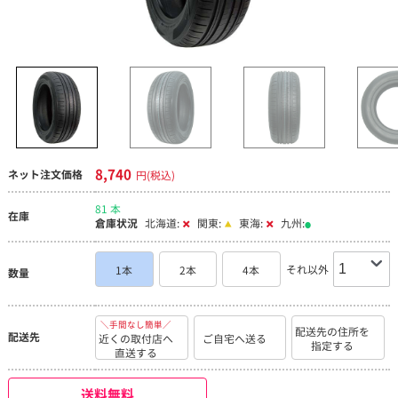
8,740
ネット注文価格
円(税込)
81 本
在庫
倉庫状況
北海道:
関東:
東海:
九州:
それ以外
1本
2本
4本
数量
＼手間なし簡単／
配送先の住所を
配送先
近くの取付店へ
ご自宅へ送る
指定する
直送する
送料無料