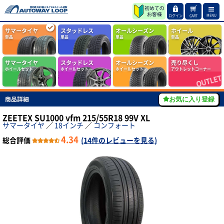
MENU
ログイン
CART
サマータイヤ
スタッドレス
オールシーズン
ホイール
単品
単品
単品
単品
サマータイヤ
スタッドレス
オールシーズン
売り尽くし
ホイールセット
ホイールセット
ホイールセット
アウトレットコーナー
商品詳細
お気に入り登録
ZEETEX SU1000 vfm 215/55R18 99V XL
サマータイヤ
／
18インチ
／
コンフォート
4.34
総合評価
(
14件のレビューを見る
)