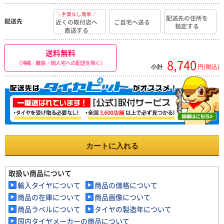
＼手間なし簡単／
配送先の住所を
配送先
近くの取付店へ
ご自宅へ送る
指定する
直送する
送料無料
8,740
（沖縄・離島・個人宅への配送を除く）
小計
円(税込)
カートに入れる
取扱い商品について
輸入タイヤについて
商品の価格について
商品の在庫について
商品画像について
商品ラベルについて
タイヤの製造年について
国内タイヤメーカーの商品について