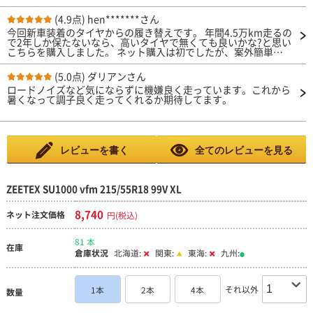
(4.9点)
hen*******さん
今回新車装着のタイヤからの履き替えです。 年間4.5万km走るの
で2年しか保たないなら、高いタイヤで無くても良いかな?と思い
こちらを購入しました。 ネット購入は初でしたが、案外簡単で
便利です。 タイヤ自体も新車装着のブリジストンの物とそんな
に変わりなくしっかり走ってくれます。 高速走行、山道共に良
(5.0点)
ダリアンさん
好です。 次もこれで良いと思います!
ロードノイズなど気にならずに機嫌良く走っています。これから
暑くなって調子良く走ってくれるか期待してます。
レビューを書く
全てのレビューを見る
ZEETEX SU1000 vfm 215/55R18 99V XL
8,740
ネット注文価格
円(税込)
81 本
在庫
倉庫状況
北海道:
関東:
東海:
九州:
それ以外
1本
2本
4本
数量