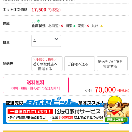
17,500
ネット注文価格
円(税込)
36 本
在庫
倉庫状況
北海道:
関東:
東海:
九州:
数量
＼手間なし簡単／
配送先の住所を
配送先
近くの取付店へ
ご自宅へ送る
指定する
直送する
送料無料
70,000
（沖縄・離島・個人宅への配送を除く）
小計
円(税込)