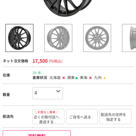
17,500
ネット注文価格
円(税込)
36 本
在庫
倉庫状況
北海道:
関東:
東海:
九州:
数量
＼手間なし簡単／
配送先の住所を
配送先
近くの取付店へ
ご自宅へ送る
指定する
直送する
送料無料