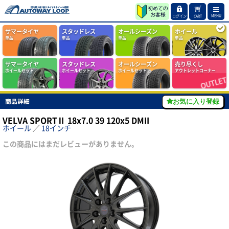
MENU
ログイン
CART
サマータイヤ
スタッドレス
オールシーズン
ホイール
単品
単品
単品
単品
サマータイヤ
スタッドレス
オールシーズン
売り尽くし
ホイールセット
ホイールセット
ホイールセット
アウトレットコーナー
商品詳細
お気に入り登録
VELVA SPORTⅡ 18x7.0 39 120x5 DMII
ホイール
／
18インチ
この商品にはまだレビューがありません。