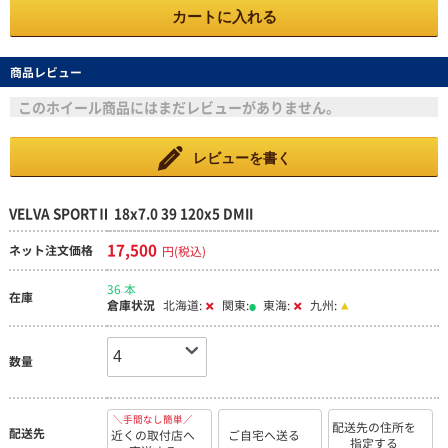
カートに入れる
商品レビュー
このホイール商品にはまだレビューがありません。
レビューを書く
VELVA SPORTⅡ 18x7.0 39 120x5 DMII
17,500
ネット注文価格
円(税込)
36 本
在庫
倉庫状況
北海道:
関東:
東海:
九州:
数量
＼手間なし簡単／
配送先の住所を
配送先
近くの取付店へ
ご自宅へ送る
指定する