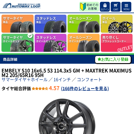
MENU
ログイン
CART
サマータイヤ
スタッドレス
オールシーズン
ホイール
単品
単品
単品
単品
サマータイヤ
スタッドレス
オールシーズン
売り尽くし
ホイールセット
ホイールセット
ホイールセット
アウトレットコーナー
商品詳細
お気に入り登録
EMBELY S10 16x6.5 53 114.3x5 GM + MAXTREK MAXIMUS
M2 205/65R16 95H
サマータイヤ＋ホイール
／
16インチ
／
コンフォート
4.57
タイヤ総合評価
(
166件のレビューを見る
)