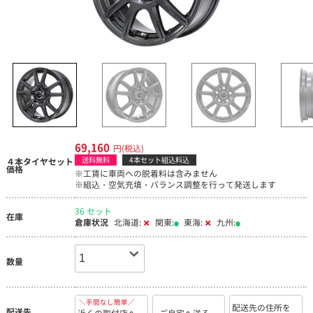
69,160
円(税込)
送料無料
4本セット組込料込
４本タイヤセット
価格
※工賃に車両への脱着料は含みません
※組込・空気充填・バランス調整を行って発送します
36 セット
在庫
倉庫状況
北海道:
関東:
東海:
九州:
数量
＼手間なし簡単／
配送先の住所を
配送先