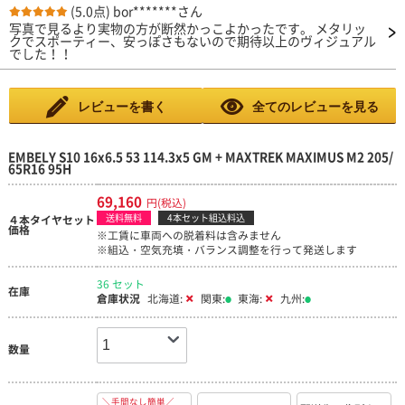
(5.0点)
bor*******さん
写真で見るより実物の方が断然かっこよかったです。 メタリッ
クでスポーティー、安っぽさもないので期待以上のヴィジュアル
でした！！
レビューを書く
全てのレビューを見る
EMBELY S10 16x6.5 53 114.3x5 GM + MAXTREK MAXIMUS M2 205/
65R16 95H
69,160
円(税込)
送料無料
4本セット組込料込
４本タイヤセット
価格
※工賃に車両への脱着料は含みません
※組込・空気充填・バランス調整を行って発送します
36 セット
在庫
倉庫状況
北海道:
関東:
東海:
九州:
数量
＼手間なし簡単／