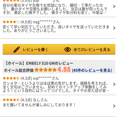
(5.0点)
yop*******さん
自分の車のタイヤ交換でお世話になり、 親切・丁寧だったの
で、 妻のタイヤ交換もお願いしました。 当日は妻が伺ったんで
すが、満足した様子でした。 廃タイヤ処分料も安く、今度は息
子の車もお願いする予定です。 ありがとうございました。
(4.0点)
nag*******さん
安くて早い対応でしていただき、良いタイヤを送っていただきま
した。ありがとうございました。
レビューを書く
全てのレビューを見る
【ホイール】EMBELY S10 GMのレビュー
4.88
ホイール総合評価
(
45件のレビューを見る
)
(4.3点)
nat*******さん
ガンメタ…というよりはほぼ黒の気がします。価格を考えれば、
全く文句はございません。 初めてのインチアップ体験をしてみ
よう！という目的にはうってつけでした。タイヤの見た目が変わ
ると車の印象もガラッと変わりますね。
(4.3点)
なしさん
まだ履いてませんが楽しみにしております！