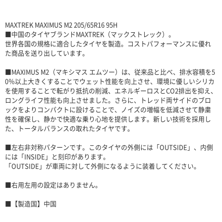
MAXTREK MAXIMUS M2 205/65R16 95H
■中国のタイヤブランドMAXTREK（マックストレック）。
世界各国の規格に適合したタイヤを製造。コストパフォーマンスに優れ
た商品を送り出しています。
■MAXIMUS M2（マキシマス エムツー）は、従来品と比べ、排水容積を5
0％以上大きくすることでウェット性能を向上させ、環境に優しいシリカ
を使用することで転がり抵抗の削減、エネルギーロスとCO2排出を抑え、
ロングライフ性能も向上させました。さらに、トレッド両サイドのブロ
ックをよりコンパクトに設けることで、ノイズの増幅を低減させて静粛
性を確保し、静かで快適な乗り心地を提供します。新しい技術を採用し
た、トータルバランスの取れたタイヤです。
■左右非対称パターンです。このタイヤの外側には「OUTSIDE」、内側
には「INSIDE」と刻印があります。
「OUTSIDE」が車両に対して外側になるように装着してください。
■右用左用の設定はありません。
■【製造国】中国