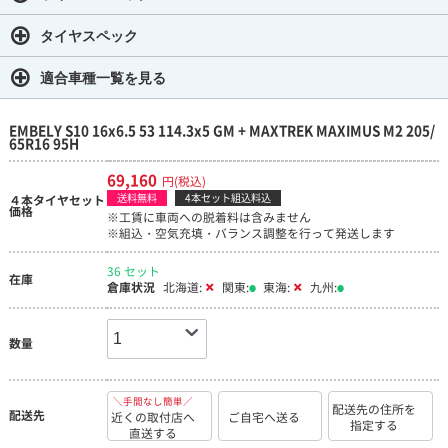
タイヤスペック
適合車種一覧を見る
EMBELY S10 16x6.5 53 114.3x5 GM + MAXTREK MAXIMUS M2 205/
65R16 95H
69,160
円(税込)
送料無料
4本セット組込料込
４本タイヤセット
価格
※工賃に車両への脱着料は含みません
※組込・空気充填・バランス調整を行って発送します
36 セット
在庫
倉庫状況
北海道:
関東:
東海:
九州:
数量
＼手間なし簡単／
配送先の住所を
配送先
近くの取付店へ
ご自宅へ送る
指定する
直送する