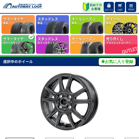
MENU
ログイン
CART
サマータイヤ
スタッドレス
オールシーズン
ホイール
単品
単品
単品
単品
サマータイヤ
スタッドレス
オールシーズン
売り尽くし
ホイールセット
ホイールセット
ホイールセット
アウトレットコーナー
選択中のホイール
お気に入り登録