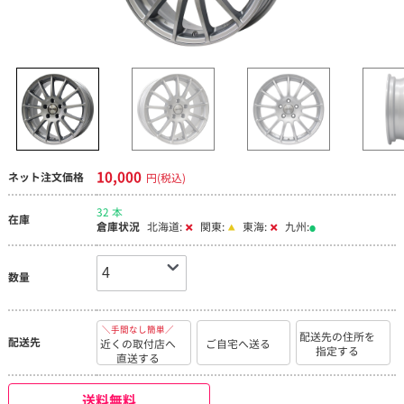
10,000
ネット注文価格
円(税込)
32 本
在庫
倉庫状況
北海道:
関東:
東海:
九州:
数量
＼手間なし簡単／
配送先の住所を
配送先
近くの取付店へ
ご自宅へ送る
指定する
直送する
送料無料