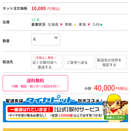
10,000
ネット注文価格
円(税込)
32 本
在庫
倉庫状況
北海道:
関東:
東海:
九州:
数量
＼手間なし簡単／
配送先の住所を
配送先
近くの取付店へ
ご自宅へ送る
指定する
直送する
送料無料
40,000
（沖縄・離島・個人宅への配送を除く）
小計
円(税込)