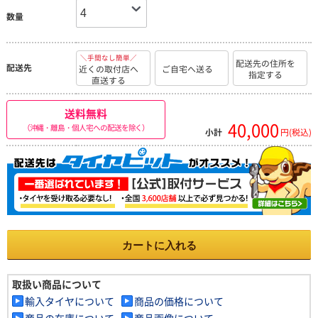
数量
＼手間なし簡単／
配送先の住所を
配送先
近くの取付店へ
ご自宅へ送る
指定する
直送する
送料無料
40,000
（沖縄・離島・個人宅への配送を除く）
小計
円(税込)
カートに入れる
取扱い商品について
輸入タイヤについて
商品の価格について
商品の在庫について
商品画像について