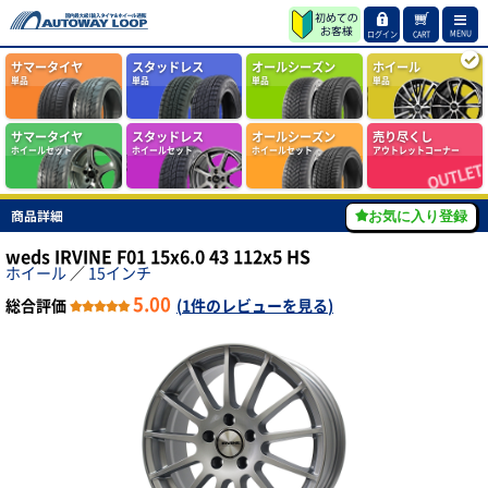
MENU
ログイン
CART
サマータイヤ
スタッドレス
オールシーズン
ホイール
単品
単品
単品
単品
サマータイヤ
スタッドレス
オールシーズン
売り尽くし
ホイールセット
ホイールセット
ホイールセット
アウトレットコーナー
商品詳細
お気に入り登録
weds IRVINE F01 15x6.0 43 112x5 HS
ホイール
／
15インチ
5.00
総合評価
(
1件のレビューを見る
)