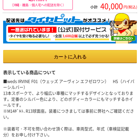
40,000
（沖縄・離島・個人宅への配送を除く）
小計
円(税込)
カートに入れる
表示している商品について
■weds IRVINE F01（ウェッズ アーヴィン エフゼロワン） HS（ハイパ
ーシルバー）
13本スポークで、より幅広い車種にマッチするデザインとなっておりま
す。定番のシルバー色により、どのボディーカラーにもマッチするホイ
ールです。
※M14ﾎﾞﾙﾄ､R13球面座。装着につきましては事前に弊社へご確認くださ
い。
※装着可・不可を問い合わせ頂く際は、車両型式、年式（車検証記載
分）をお申し付け下さい。