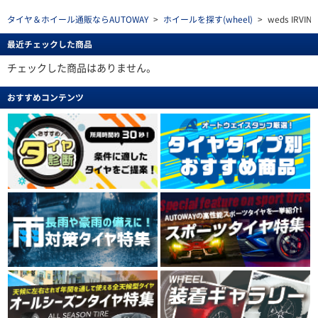
タイヤ＆ホイール通販ならAUTOWAY
>
ホイールを探す(wheel)
>
weds IRVINE
最近チェックした商品
チェックした商品はありません。
おすすめコンテンツ