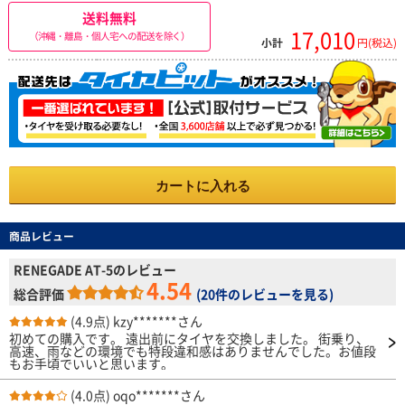
送料無料
17,010
（沖縄・離島・個人宅への配送を除く）
小計
円(税込)
カートに入れる
商品レビュー
RENEGADE AT-5のレビュー
4.54
総合評価
(
20件のレビューを見る
)
(4.9点)
kzy*******さん
初めての購入です。 遠出前にタイヤを交換しました。 街乗り、
高速、雨などの環境でも特段違和感はありませんでした。お値段
もお手頃でいいと思います。
(4.0点)
oqo*******さん