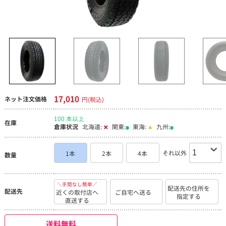
17,010
ネット注文価格
円(税込)
100 本以上
在庫
倉庫状況
北海道:
関東:
東海:
九州:
それ以外
1本
2本
4本
数量
＼手間なし簡単／
配送先の住所を
配送先
近くの取付店へ
ご自宅へ送る
指定する
直送する
送料無料