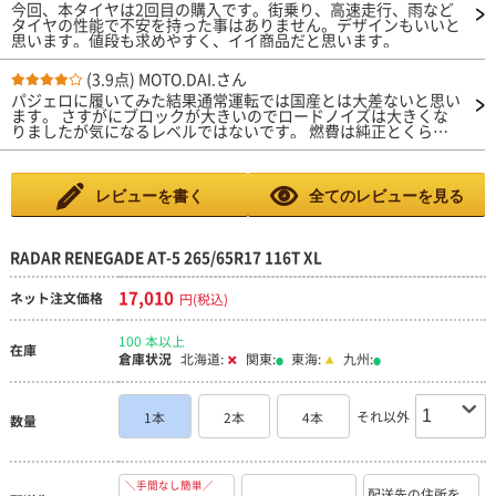
今回、本タイヤは2回目の購入です。街乗り、高速走行、雨など
タイヤの性能で不安を持った事はありません。デザインもいいと
思います。値段も求めやすく、イイ商品だと思います。
(3.9点)
MOTO.DAI.さん
パジェロに履いてみた結果通常運転では国産とは大差ないと思い
ます。 さすがにブロックが大きいのでロードノイズは大きくな
りましたが気になるレベルではないです。 燃費は純正とくらべ
ると若干落ちた気がしますが4WD乗りには気にならない程度で
す。 購入間もないので耐久性はまだわからないので未評価にし
ました。
レビューを書く
全てのレビューを見る
RADAR RENEGADE AT-5 265/65R17 116T XL
17,010
ネット注文価格
円(税込)
100 本以上
在庫
倉庫状況
北海道:
関東:
東海:
九州:
それ以外
1本
2本
4本
数量
＼手間なし簡単／
配送先の住所を