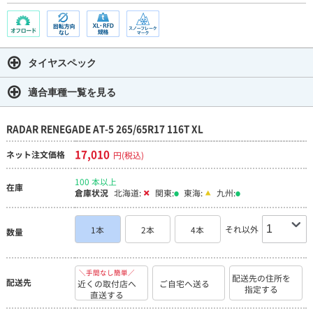
タイヤスペック
適合車種一覧を見る
RADAR RENEGADE AT-5 265/65R17 116T XL
17,010
ネット注文価格
円(税込)
100 本以上
在庫
倉庫状況
北海道:
関東:
東海:
九州:
それ以外
1本
2本
4本
数量
＼手間なし簡単／
配送先の住所を
配送先
近くの取付店へ
ご自宅へ送る
指定する
直送する