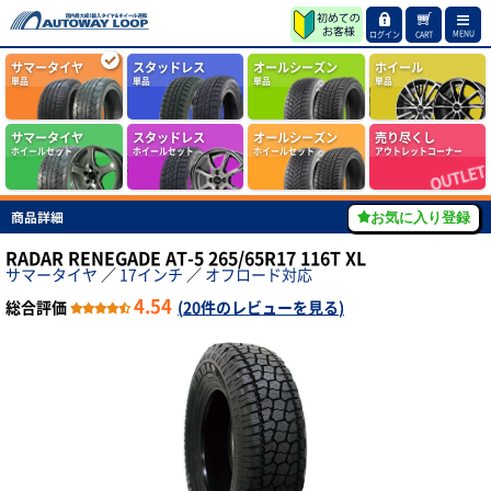
MENU
ログイン
CART
サマータイヤ
スタッドレス
オールシーズン
ホイール
単品
単品
単品
単品
サマータイヤ
スタッドレス
オールシーズン
売り尽くし
ホイールセット
ホイールセット
ホイールセット
アウトレットコーナー
商品詳細
お気に入り登録
RADAR RENEGADE AT-5 265/65R17 116T XL
サマータイヤ
／
17インチ
／
オフロード対応
4.54
総合評価
(
20件のレビューを見る
)