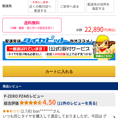
＼手間なし簡単／
配送先の住所を
配送先
近くの取付店へ
ご自宅へ送る
指定する
直送する
送料無料
22,890
（沖縄・離島・個人宅への配送を除く）
小計
円(税込)
カートに入れる
商品レビュー
P-ZERO PZ4のレビュー
4.50
総合評価
(
11件のレビューを見る
)
(2.7点)
bon*******さん
いつも同じタイヤを購入して満足しておりましたが、今回は グ