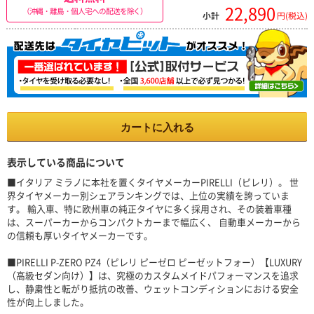
22,890
（沖縄・離島・個人宅への配送を除く）
小計
円(税込)
カートに入れる
表示している商品について
■イタリア ミラノに本社を置くタイヤメーカーPIRELLI（ピレリ）。 世
界タイヤメーカー別シェアランキングでは、上位の実績を誇っていま
す。 輸入車、特に欧州車の純正タイヤに多く採用され、その装着車種
は、スーパーカーからコンパクトカーまで幅広く、 自動車メーカーから
の信頼も厚いタイヤメーカーです。
■PIRELLI P-ZERO PZ4（ピレリ ピーゼロ ピーゼットフォー）【LUXURY
（高級セダン向け）】は、究極のカスタムメイドパフォーマンスを追求
し、静粛性と転がり抵抗の改善、ウェットコンディションにおける安全
性が向上しました。