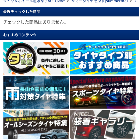
タイヤ＆ホイール通販ならAUTOWAY
>
サマータイヤを探す(summertire)
>
2
最近チェックした商品
チェックした商品はありません。
おすすめコンテンツ