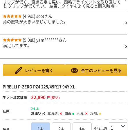
リップが低く、直進安定も悪い。四輪アライメントを取り直して
も グリップが低く怖い。 結果、タイヤをよく見ると購入時点で
１年８ヶ月前に製造された タイヤという事が分かりました。 古
すぎでしょ！！ タイヤも随分値上がりしているのにこんなんじ
(4.9点)
scotさん
ゃ駄目でしょ！ ガッカリ。。
角の磨耗が大きい感じがしました。
(5.0点)
yam*******さん
満足してます。
レビューを書く
全てのレビューを見る
PIRELLI P-ZERO PZ4 225/45R17 94Y XL
22,890
ネット注文価格
円(税込)
24 本
在庫
倉庫状況
北海道:
関東:
東海:
九州:
それ以外
1本
2本
4本
数量