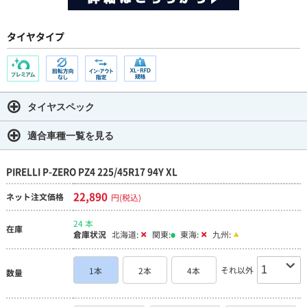
タイヤタイプ
タイヤスペック
適合車種一覧を見る
PIRELLI P-ZERO PZ4 225/45R17 94Y XL
22,890
ネット注文価格
円(税込)
24 本
在庫
倉庫状況
北海道:
関東:
東海:
九州:
それ以外
1本
2本
4本
数量