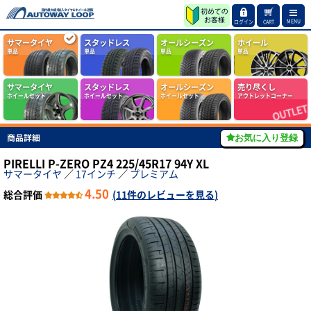
MENU
ログイン
CART
サマータイヤ
スタッドレス
オールシーズン
ホイール
単品
単品
単品
単品
サマータイヤ
スタッドレス
オールシーズン
売り尽くし
ホイールセット
ホイールセット
ホイールセット
アウトレットコーナー
商品詳細
お気に入り登録
PIRELLI P-ZERO PZ4 225/45R17 94Y XL
サマータイヤ
／
17インチ
／
プレミアム
4.50
総合評価
(
11件のレビューを見る
)