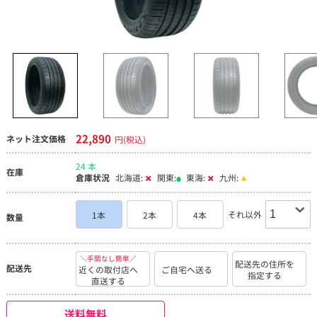
22,890
ネット注文価格
円(税込)
24 本
在庫
倉庫状況
北海道:
関東:
東海:
九州:
それ以外
1本
2本
4本
数量
＼手間なし簡単／
配送先の住所を
配送先
近くの取付店へ
ご自宅へ送る
指定する
直送する
送料無料