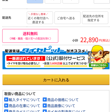
＼手間なし簡単／
配送先の住所を
配送先
近くの取付店へ
ご自宅へ送る
指定する
直送する
送料無料
22,890
（沖縄・離島・個人宅への配送を除く）
小計
円(税込)
カートに入れる
取扱い商品について
輸入タイヤについて
商品の価格について
商品の在庫について
商品画像について
商品ラベルについて
タイヤの製造年について