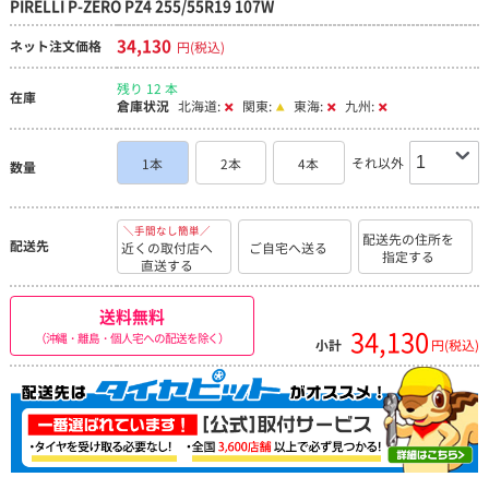
PIRELLI P-ZERO PZ4 255/55R19 107W
34,130
ネット注文価格
円(税込)
残り 12 本
在庫
倉庫状況
北海道:
関東:
東海:
九州:
それ以外
1本
2本
4本
数量
＼手間なし簡単／
配送先の住所を
配送先
近くの取付店へ
ご自宅へ送る
指定する
直送する
送料無料
34,130
（沖縄・離島・個人宅への配送を除く）
小計
円(税込)