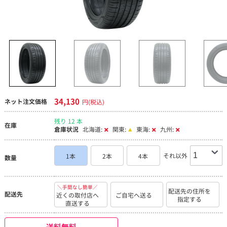
34,130
ネット注文価格
円(税込)
残り 12 本
在庫
倉庫状況
北海道:
関東:
東海:
九州:
それ以外
1本
2本
4本
数量
＼手間なし簡単／
配送先の住所を
配送先
近くの取付店へ
ご自宅へ送る
指定する
直送する
送料無料