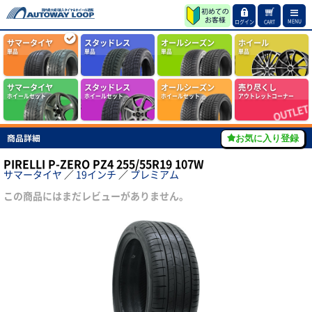
MENU
ログイン
CART
サマータイヤ
スタッドレス
オールシーズン
ホイール
単品
単品
単品
単品
サマータイヤ
スタッドレス
オールシーズン
売り尽くし
ホイールセット
ホイールセット
ホイールセット
アウトレットコーナー
商品詳細
お気に入り登録
PIRELLI P-ZERO PZ4 255/55R19 107W
サマータイヤ
／
19インチ
／
プレミアム
この商品にはまだレビューがありません。