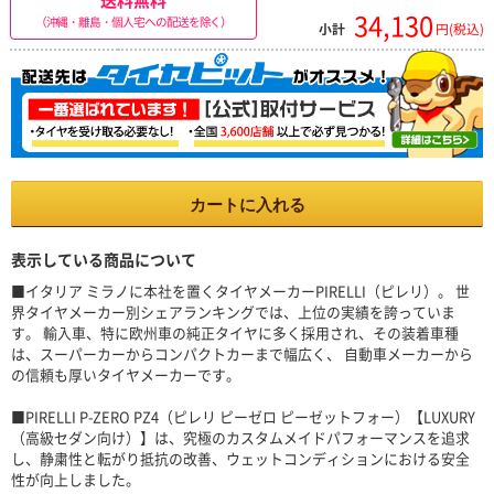
34,130
（沖縄・離島・個人宅への配送を除く）
小計
円(税込)
カートに入れる
表示している商品について
■イタリア ミラノに本社を置くタイヤメーカーPIRELLI（ピレリ）。 世
界タイヤメーカー別シェアランキングでは、上位の実績を誇っていま
す。 輸入車、特に欧州車の純正タイヤに多く採用され、その装着車種
は、スーパーカーからコンパクトカーまで幅広く、 自動車メーカーから
の信頼も厚いタイヤメーカーです。
■PIRELLI P-ZERO PZ4（ピレリ ピーゼロ ピーゼットフォー）【LUXURY
（高級セダン向け）】は、究極のカスタムメイドパフォーマンスを追求
し、静粛性と転がり抵抗の改善、ウェットコンディションにおける安全
性が向上しました。