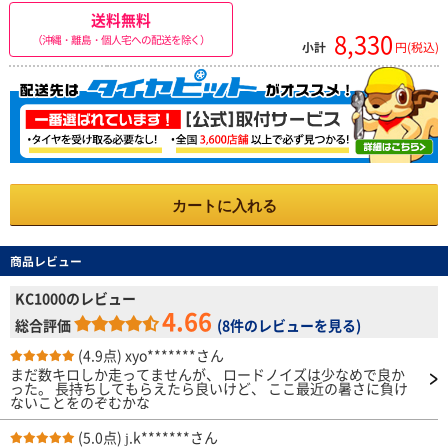
送料無料
8,330
（沖縄・離島・個人宅への配送を除く）
小計
円(税込)
カートに入れる
商品レビュー
KC1000のレビュー
4.66
総合評価
(
8件のレビューを見る
)
(4.9点)
xyo*******さん
まだ数キロしか走ってませんが、 ロードノイズは少なめで良か
った。 長持ちしてもらえたら良いけど、 ここ最近の暑さに負け
ないことをのぞむかな
(5.0点)
j.k*******さん