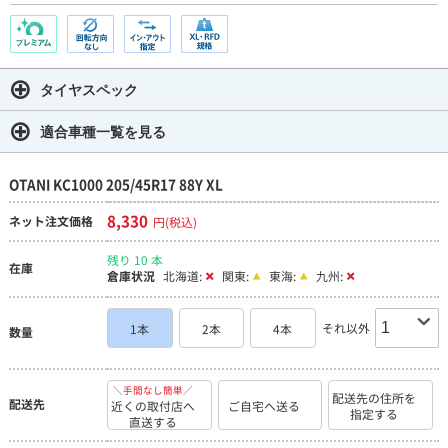
タイヤスペック
適合車種一覧を見る
OTANI KC1000 205/45R17 88Y XL
8,330
ネット注文価格
円(税込)
残り 10 本
在庫
倉庫状況
北海道:
関東:
東海:
九州:
それ以外
1本
2本
4本
数量
＼手間なし簡単／
配送先の住所を
配送先
近くの取付店へ
ご自宅へ送る
指定する
直送する