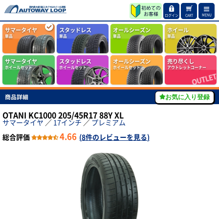
MENU
ログイン
CART
サマータイヤ
スタッドレス
オールシーズン
ホイール
単品
単品
単品
単品
サマータイヤ
スタッドレス
オールシーズン
売り尽くし
ホイールセット
ホイールセット
ホイールセット
アウトレットコーナー
商品詳細
お気に入り登録
OTANI KC1000 205/45R17 88Y XL
サマータイヤ
／
17インチ
／
プレミアム
4.66
総合評価
(
8件のレビューを見る
)