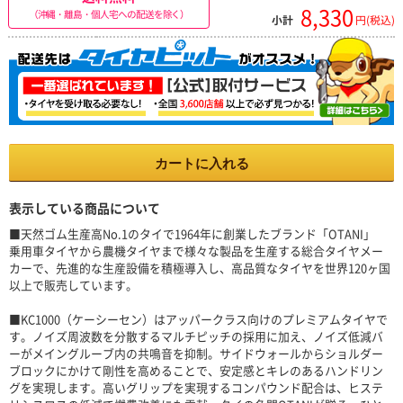
8,330
（沖縄・離島・個人宅への配送を除く）
小計
円(税込)
カートに入れる
表示している商品について
■天然ゴム生産高No.1のタイで1964年に創業したブランド「OTANI」
乗用車タイヤから農機タイヤまで様々な製品を生産する総合タイヤメー
カーで、先進的な生産設備を積極導入し、高品質なタイヤを世界120ヶ国
以上で販売しています。
■KC1000（ケーシーセン）はアッパークラス向けのプレミアムタイヤで
す。ノイズ周波数を分散するマルチピッチの採用に加え、ノイズ低減バ
ーがメイングルーブ内の共鳴音を抑制。サイドウォールからショルダー
ブロックにかけて剛性を高めることで、安定感とキレのあるハンドリン
グを実現します。高いグリップを実現するコンパウンド配合は、ヒステ