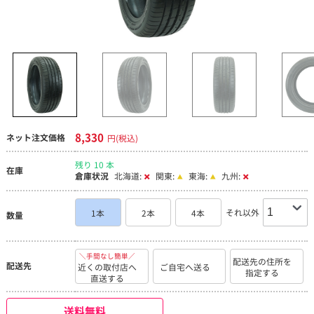
8,330
ネット注文価格
円(税込)
残り 10 本
在庫
倉庫状況
北海道:
関東:
東海:
九州:
それ以外
1本
2本
4本
数量
＼手間なし簡単／
配送先の住所を
配送先
近くの取付店へ
ご自宅へ送る
指定する
直送する
送料無料