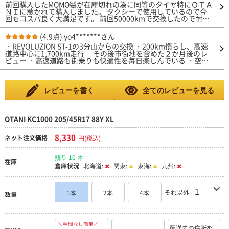
前回購入したMOMO製が在庫切れの為に同等のタイヤ特にＯＴＡ
ＮＩに惹かれて購入しました。 タクシーで使用しているので今
回もコスパ良く大満足です。 前回50000kmで交換したので耐久
性も同等を期待します。
(4.9点)
yo4*******さん
・REVOLUZION ST-1の3分山からの交換 ・200km慣らし、高速
道路中心に1,700km走行 その後市街地を含めた２か月後のレ
ビュー ・高速道路も街乗りも快適性を毎日楽しんでいる ・空気
圧は、高速道路向けに前輪2.6bar、 後輪2.9Barに設定 ・ドラ
イもウェットもしっかりしていて安心感がある ・静粛性は期待
以上の感触 ・燃費は18km/L超え ・AUTOWAYのカタログのレー
ダーチャートを 選択指針にして本当に良かった
レビューを書く
全てのレビューを見る
OTANI KC1000 205/45R17 88Y XL
8,330
ネット注文価格
円(税込)
残り 10 本
在庫
倉庫状況
北海道:
関東:
東海:
九州:
それ以外
1本
2本
4本
数量
＼手間なし簡単／
配送先の住所を