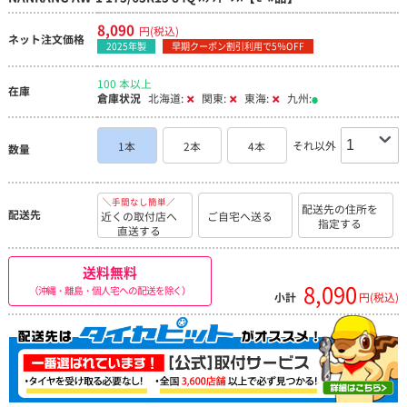
8,090
円(税込)
ネット注文価格
2025年製
早期クーポン割引利用で5％OFF
100 本以上
在庫
倉庫状況
北海道:
関東:
東海:
九州:
それ以外
1本
2本
4本
数量
＼手間なし簡単／
配送先の住所を
配送先
近くの取付店へ
ご自宅へ送る
指定する
直送する
送料無料
8,090
（沖縄・離島・個人宅への配送を除く）
小計
円(税込)