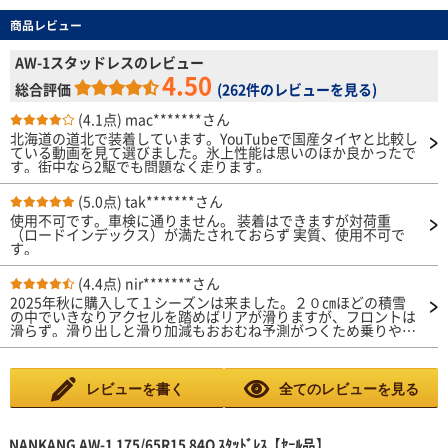
商品レビュー
AW-1スタッドレスのレビュー
4.50
総合評価
(
262件のレビューを見る
)
(4.1点)
mac*******さん
北海道の道北で装着しています。YouTubeで国産タイヤと比較し
ている動画を見て選びました。氷上性能は思いのほか良かったで
す。街中なら2駆でも問題なく走ります。
(5.0点)
tak*******さん
使用不可です。車検に通りません。 装着はできますが対荷重
（ロードインデックス）が満たされておらず 実質、使用不可で
す。
(4.4点)
nir*******さん
2025年秋に購入して１シーズンは来ました。２０㎝ほどの積雪
の中でいきなりアクセルを踏めばリアが滑りますが、フロントは
滑らず。滑り出しと滑り加減もおおむね予測がつくため乗りやす
いです。アイスバーンでの急ブレーキはそれなりに滑りますが２
シーズン落ちのBS DM-V3と感触は変わりません。XL規格では
ないようですが、でこぼこ路面で少し跳ねる感じなので、ショル
ダーも含めて柔らかめなのでしょうかね。エクシーガCO7とイク
レビューを書く
全てのレビューを見る
リプスクロスで履いていますがどちらにもよくフィットしてま
す。
NANKANG AW-1 175/65R15 84Q ｽﾀｯﾄﾞﾚｽ【ｾｰﾙ品】