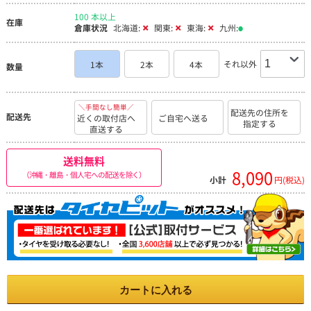
100 本以上
在庫
倉庫状況
北海道:
関東:
東海:
九州:
それ以外
1本
2本
4本
数量
＼手間なし簡単／
配送先の住所を
配送先
近くの取付店へ
ご自宅へ送る
指定する
直送する
送料無料
8,090
（沖縄・離島・個人宅への配送を除く）
小計
円(税込)
カートに入れる