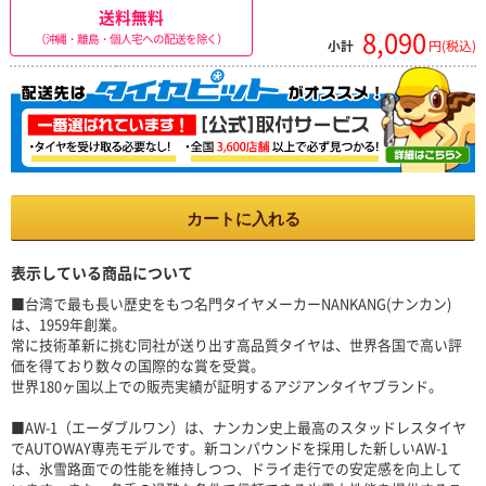
送料無料
8,090
（沖縄・離島・個人宅への配送を除く）
小計
円(税込)
カートに入れる
表示している商品について
■台湾で最も長い歴史をもつ名門タイヤメーカーNANKANG(ナンカン)
は、1959年創業。
常に技術革新に挑む同社が送り出す高品質タイヤは、世界各国で高い評
価を得ており数々の国際的な賞を受賞。
世界180ヶ国以上での販売実績が証明するアジアンタイヤブランド。
■AW-1（エーダブルワン）は、ナンカン史上最高のスタッドレスタイヤ
でAUTOWAY専売モデルです。新コンパウンドを採用した新しいAW-1
は、氷雪路面での性能を維持しつつ、ドライ走行での安定感を向上して