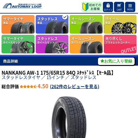
MENU
ログイン
CART
サマータイヤ
スタッドレス
オールシーズン
ホイール
単品
単品
単品
単品
サマータイヤ
スタッドレス
オールシーズン
売り尽くし
ホイールセット
ホイールセット
ホイールセット
アウトレットコーナー
商品詳細
お気に入り登録
NANKANG AW-1 175/65R15 84Q ｽﾀｯﾄﾞﾚｽ【ｾｰﾙ品】
スタッドレスタイヤ
／
15インチ
／
スタッドレス
4.50
総合評価
(
262件のレビューを見る
)