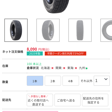
8,090
円(税込)
ネット注文価格
2025年製
早期クーポン割引利用で5％OFF
100 本以上
在庫
倉庫状況
北海道:
関東:
東海:
九州:
それ以外
1本
2本
4本
数量
＼手間なし簡単／
配送先の住所を
配送先
近くの取付店へ
ご自宅へ送る
指定する
直送する