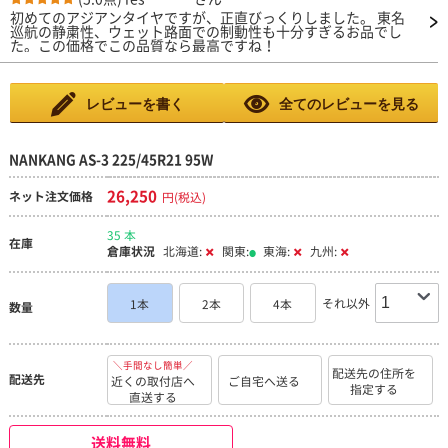
初めてのアジアンタイヤですが、正直びっくりしました。 東名
巡航の静粛性、ウェット路面での制動性も十分すぎるお品でし
た。この価格でこの品質なら最高ですね！
レビューを書く
全てのレビューを見る
NANKANG AS-3 225/45R21 95W
26,250
ネット注文価格
円(税込)
35 本
在庫
倉庫状況
北海道:
関東:
東海:
九州:
それ以外
1本
2本
4本
数量
＼手間なし簡単／
配送先の住所を
配送先
近くの取付店へ
ご自宅へ送る
指定する
直送する
送料無料