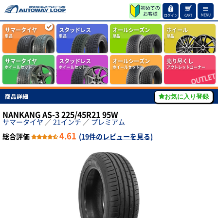
MENU
ログイン
CART
サマータイヤ
スタッドレス
オールシーズン
ホイール
単品
単品
単品
単品
サマータイヤ
スタッドレス
オールシーズン
売り尽くし
ホイールセット
ホイールセット
ホイールセット
アウトレットコーナー
商品詳細
お気に入り登録
NANKANG AS-3 225/45R21 95W
サマータイヤ
／
21インチ
／
プレミアム
4.61
総合評価
(
19件のレビューを見る
)