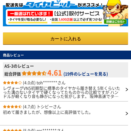
カートに入れる
商品レビュー
AS-3のレビュー
4.61
総合評価
(
19件のレビューを見る
)
(4.0点)
toh*******さん
レヴォーグVN5初期型に標準のタイヤから履き替え 5年くらいた
った溝のないタイヤで硬くなってたものからの比較ですが ハン
ドルが軽くなり音も静かになった気がします。 阪神高速でタイ
ヤがぐにゃる感じもなく、全域で良くなった気がします。 古く
なったタイヤからの履き替えとはいえ、充分に満足しています。
(4.7点)
トシビーさん
タイヤの空気圧はどれくらいすれぱいいのかわからない
初めて履きましたが、想像以上に高評価でした。
(5.0点)
res*******さん