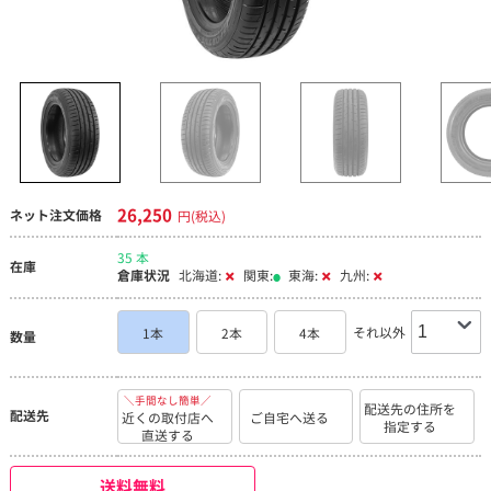
26,250
ネット注文価格
円(税込)
35 本
在庫
倉庫状況
北海道:
関東:
東海:
九州:
それ以外
1本
2本
4本
数量
＼手間なし簡単／
配送先の住所を
配送先
近くの取付店へ
ご自宅へ送る
指定する
直送する
送料無料