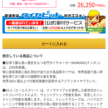
26,250
（沖縄・離島・個人宅への配送を除く）
小計
円(税込)
カートに入れる
表示している商品について
■台湾で最も長い歴史をもつ名門タイヤメーカーNANKANG(ナンカン)
は、1959年創業。
常に技術革新に挑む同社が送り出す高品質タイヤは、世界各国で高い評
価を得ており数々の国際的な賞を受賞。
世界180ヶ国以上での販売実績が証明するアジアンタイヤブランド。
■AS-3（エーエススリー）は、ナノマテリアルを使用した新世代のトレ
ッドコンパウンドにより、ウェットグリップ性能を高め、安定したハン
ドリング性能を発揮します。さらに、トレッドグルーブは、ハイドロプ
レーニング現象を防ぐ排水性の高い設計を採用することで、ウェットグ