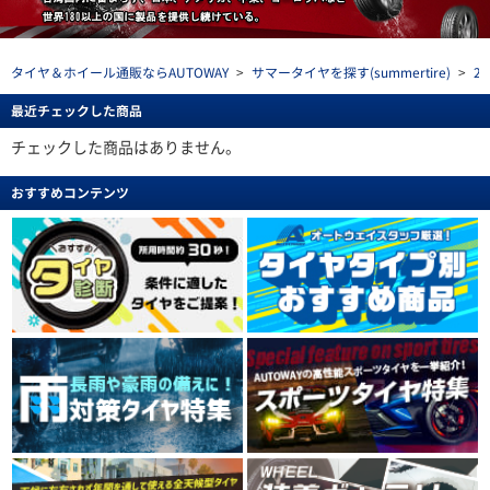
タイヤ＆ホイール通販ならAUTOWAY
>
サマータイヤを探す(summertire)
>
2
最近チェックした商品
チェックした商品はありません。
おすすめコンテンツ