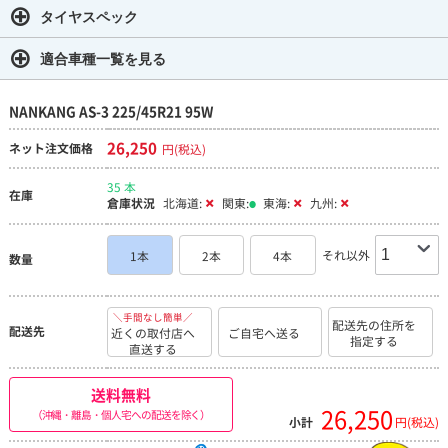
タイヤスペック
適合車種一覧を見る
NANKANG AS-3 225/45R21 95W
26,250
ネット注文価格
円(税込)
35 本
在庫
倉庫状況
北海道:
関東:
東海:
九州:
それ以外
1本
2本
4本
数量
＼手間なし簡単／
配送先の住所を
配送先
近くの取付店へ
ご自宅へ送る
指定する
直送する
送料無料
26,250
（沖縄・離島・個人宅への配送を除く）
小計
円(税込)