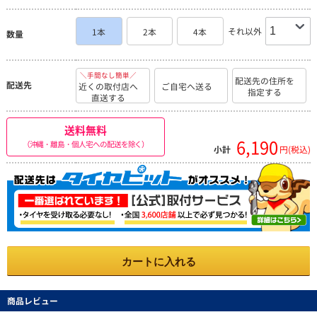
それ以外
1本
2本
4本
数量
＼手間なし簡単／
配送先の住所を
配送先
近くの取付店へ
ご自宅へ送る
指定する
直送する
送料無料
6,190
（沖縄・離島・個人宅への配送を除く）
小計
円(税込)
カートに入れる
商品レビュー