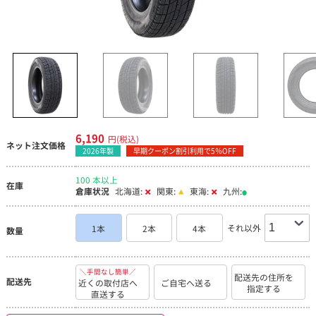
6,190
円(税込)
ネット注文価格
2026年製
早期クーポン割引利用で5％OFF
100 本以上
在庫
倉庫状況
北海道:
関東:
東海:
九州:
それ以外
1本
2本
4本
数量
＼手間なし簡単／
配送先の住所を
配送先
近くの取付店へ
ご自宅へ送る
指定する
直送する