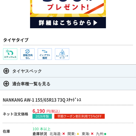
タイヤタイプ
タイヤスペック
適合車種一覧を見る
NANKANG AW-1 155/65R13 73Q ｽﾀｯﾄﾞﾚｽ
6,190
円(税込)
ネット注文価格
2026年製
早期クーポン割引利用で5％OFF
100 本以上
在庫
倉庫状況
北海道:
関東:
東海:
九州: