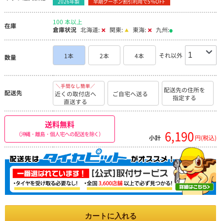
2026年製
早期クーポン割引利用で5％OFF
100 本以上
在庫
倉庫状況
北海道:
関東:
東海:
九州:
それ以外
1本
2本
4本
数量
＼手間なし簡単／
配送先の住所を
配送先
近くの取付店へ
ご自宅へ送る
指定する
直送する
送料無料
6,190
（沖縄・離島・個人宅への配送を除く）
小計
円(税込)
カートに入れる