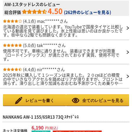
AW-1スタッドレスのレビュー
4.50
総合評価
(
262件のレビューを見る
)
(4.1点)
mac*******さん
北海道の道北で装着しています。YouTubeで国産タイヤと比較し
ている動画を見て選びました。氷上性能は思いのほか良かったで
す。街中なら2駆でも問題なく走ります。
(5.0点)
tak*******さん
使用不可です。車検に通りません。 装着はできますが対荷重
（ロードインデックス）が満たされておらず 実質、使用不可で
す。
(4.4点)
nir*******さん
2025年秋に購入して１シーズンは来ました。２０㎝ほどの積雪
の中でいきなりアクセルを踏めばリアが滑りますが、フロントは
滑らず。滑り出しと滑り加減もおおむね予測がつくため乗りやす
いです。アイスバーンでの急ブレーキはそれなりに滑りますが２
シーズン落ちのBS DM-V3と感触は変わりません。XL規格では
ないようですが、でこぼこ路面で少し跳ねる感じなので、ショル
ダーも含めて柔らかめなのでしょうかね。エクシーガCO7とイク
レビューを書く
全てのレビューを見る
リプスクロスで履いていますがどちらにもよくフィットしてま
す。
NANKANG AW-1 155/65R13 73Q ｽﾀｯﾄﾞﾚｽ
6,190
円(税込)
ネット注文価格