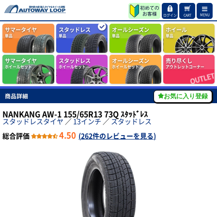
MENU
ログイン
CART
サマータイヤ
スタッドレス
オールシーズン
ホイール
単品
単品
単品
単品
サマータイヤ
スタッドレス
オールシーズン
売り尽くし
ホイールセット
ホイールセット
ホイールセット
アウトレットコーナー
商品詳細
お気に入り登録
NANKANG AW-1 155/65R13 73Q ｽﾀｯﾄﾞﾚｽ
スタッドレスタイヤ
／
13インチ
／
スタッドレス
4.50
総合評価
(
262件のレビューを見る
)