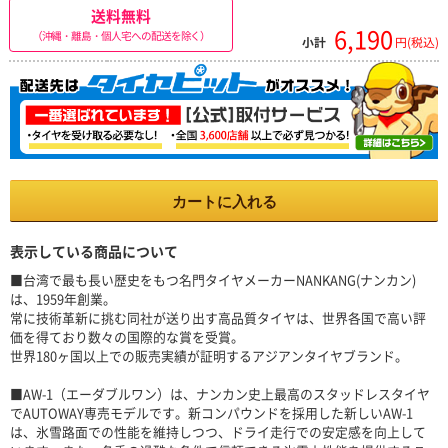
送料無料
6,190
（沖縄・離島・個人宅への配送を除く）
小計
円(税込)
カートに入れる
表示している商品について
■台湾で最も長い歴史をもつ名門タイヤメーカーNANKANG(ナンカン)
は、1959年創業。
常に技術革新に挑む同社が送り出す高品質タイヤは、世界各国で高い評
価を得ており数々の国際的な賞を受賞。
世界180ヶ国以上での販売実績が証明するアジアンタイヤブランド。
■AW-1（エーダブルワン）は、ナンカン史上最高のスタッドレスタイヤ
でAUTOWAY専売モデルです。新コンパウンドを採用した新しいAW-1
は、氷雪路面での性能を維持しつつ、ドライ走行での安定感を向上して