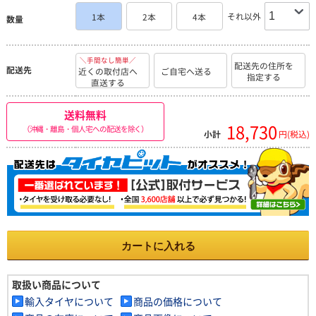
それ以外
1本
2本
4本
数量
＼手間なし簡単／
配送先の住所を
配送先
近くの取付店へ
ご自宅へ送る
指定する
直送する
送料無料
18,730
（沖縄・離島・個人宅への配送を除く）
小計
円(税込)
カートに入れる
取扱い商品について
輸入タイヤについて
商品の価格について