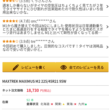
(3.5点)
くっさんさん
週末しか乗らないがタイヤの空気圧はちょくちょく見てたが２年
でタイヤサイドにひび割れが出来始めたので耐久性はいまいち信
用出来ないかな。
(4.7点)
onc*******さん
M1から履き替えて今回はM2にしました 使用状況は日常通勤乗り
とたまに高速走行をする程度でタイヤを鳴らすような攻めたスポ
ーツ走行はあまりしません M1と比べて剛性が良くなってる感が
ありロードノイズも軽減されています燃費も若干改善されており
ます 劣ってると感じる面は今のところ無くて完全にM1の上位互
(3.9点)
tre*******さん
換かと思っております
今回初めて購入しました。圧倒的なコスパです！タイヤは消耗品
なので安いので良いかと。
レビューを書く
全てのレビューを見る
MAXTREK MAXIMUS M2 225/45R21 95W
18,730
ネット注文価格
円(税込)
92 本
在庫
倉庫状況
北海道:
関東:
東海:
九州: