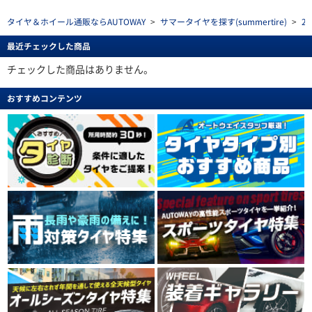
タイヤ＆ホイール通販ならAUTOWAY
>
サマータイヤを探す(summertire)
>
2
最近チェックした商品
チェックした商品はありません。
おすすめコンテンツ