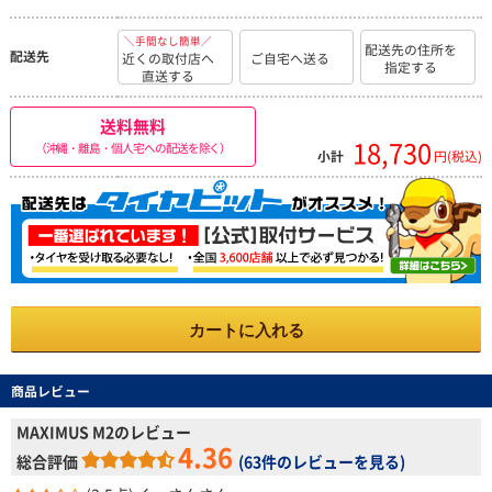
＼手間なし簡単／
配送先の住所を
配送先
近くの取付店へ
ご自宅へ送る
指定する
直送する
送料無料
18,730
（沖縄・離島・個人宅への配送を除く）
小計
円(税込)
カートに入れる
商品レビュー
MAXIMUS M2のレビュー
4.36
総合評価
(
63件のレビューを見る
)