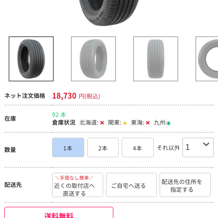
18,730
ネット注文価格
円(税込)
92 本
在庫
倉庫状況
北海道:
関東:
東海:
九州:
それ以外
1本
2本
4本
数量
＼手間なし簡単／
配送先の住所を
配送先
近くの取付店へ
ご自宅へ送る
指定する
直送する
送料無料