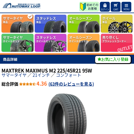
MENU
ログイン
CART
サマータイヤ
スタッドレス
オールシーズン
ホイール
単品
単品
単品
単品
サマータイヤ
スタッドレス
オールシーズン
売り尽くし
ホイールセット
ホイールセット
ホイールセット
アウトレットコーナー
商品詳細
お気に入り登録
MAXTREK MAXIMUS M2 225/45R21 95W
サマータイヤ
／
21インチ
／
コンフォート
4.36
総合評価
(
63件のレビューを見る
)