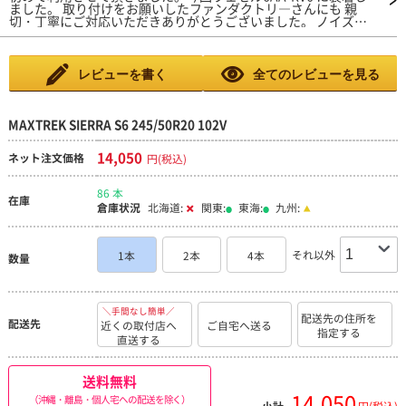
ました。 取り付けをお願いしたファンダクトリ―さんにも 親
切・丁寧にご対応いただきありがとうございました。 ノイズ等
は気になりません。交換したばかりなので耐 久性等は今のとこ
ろわかりませんが問題はないと思い ます。 また機会があれば利
用させて頂きますありがとうござ いました。
レビューを書く
全てのレビューを見る
MAXTREK SIERRA S6 245/50R20 102V
14,050
ネット注文価格
円(税込)
86 本
在庫
倉庫状況
北海道:
関東:
東海:
九州:
それ以外
1本
2本
4本
数量
＼手間なし簡単／
配送先の住所を
配送先
近くの取付店へ
ご自宅へ送る
指定する
直送する
送料無料
14,050
（沖縄・離島・個人宅への配送を除く）
小計
円(税込)