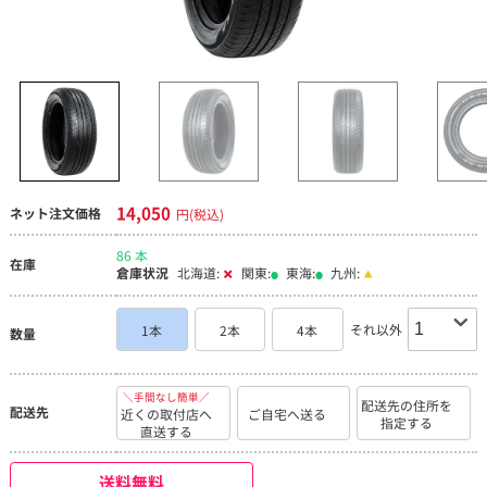
14,050
ネット注文価格
円(税込)
86 本
在庫
倉庫状況
北海道:
関東:
東海:
九州:
それ以外
1本
2本
4本
数量
＼手間なし簡単／
配送先の住所を
配送先
近くの取付店へ
ご自宅へ送る
指定する
直送する
送料無料