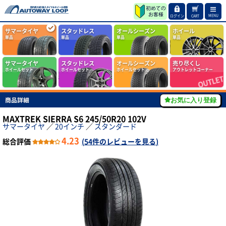
MENU
ログイン
CART
サマータイヤ
スタッドレス
オールシーズン
ホイール
単品
単品
単品
単品
サマータイヤ
スタッドレス
オールシーズン
売り尽くし
ホイールセット
ホイールセット
ホイールセット
アウトレットコーナー
商品詳細
お気に入り登録
MAXTREK SIERRA S6 245/50R20 102V
サマータイヤ
／
20インチ
／
スタンダード
4.23
総合評価
(
54件のレビューを見る
)