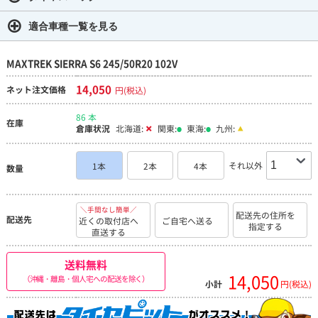
適合車種一覧を見る
MAXTREK SIERRA S6 245/50R20 102V
14,050
ネット注文価格
円(税込)
86 本
在庫
倉庫状況
北海道:
関東:
東海:
九州:
それ以外
1本
2本
4本
数量
＼手間なし簡単／
配送先の住所を
配送先
近くの取付店へ
ご自宅へ送る
指定する
直送する
送料無料
14,050
（沖縄・離島・個人宅への配送を除く）
小計
円(税込)