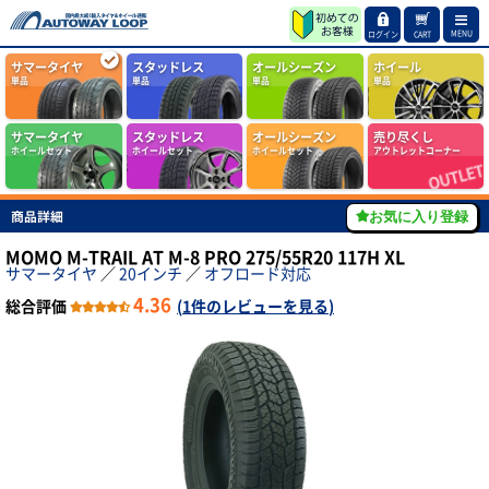
MENU
ログイン
CART
サマータイヤ
スタッドレス
オールシーズン
ホイール
単品
単品
単品
単品
サマータイヤ
スタッドレス
オールシーズン
売り尽くし
ホイールセット
ホイールセット
ホイールセット
アウトレットコーナー
商品詳細
お気に入り登録
MOMO M-TRAIL AT M-8 PRO 275/55R20 117H XL
サマータイヤ
／
20インチ
／
オフロード対応
4.36
総合評価
(
1件のレビューを見る
)