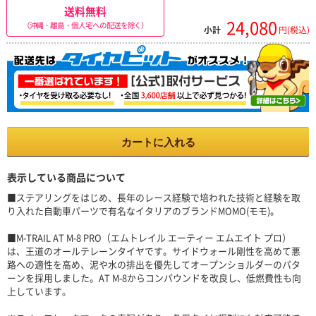
送料無料
24,080
（沖縄・離島・個人宅への配送を除く）
小計
円(税込)
カートに入れる
表示している商品について
■ステアリングをはじめ、長年のレース経験で培われた技術と経験を取
り入れた自動車パーツで有名なイタリアのブランドMOMO(モモ)。
■M-TRAIL AT M-8 PRO（エムトレイル エーティー エムエイト プロ）
は、王道のオールテレーンタイヤです。サイドウォール剛性を高めて悪
路への適性を高め、泥や水の排出を優先してオープンショルダーのパタ
ーンを採用しました。AT M-8からコンパウンドを改良し、低燃費性も向
上しています。