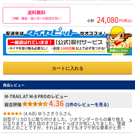
送料無料
24,080
（沖縄・離島・個人宅への配送を除く）
小計
円(税込)
カートに入れる
商品レビュー
M-TRAIL AT M-8 PROのレビュー
4.36
総合評価
(
1件のレビューを見る
)
(4.4点)
ゆうさきうらさん
旧型デリカD５に取り付けました。ジオランダーからの乗り換え
になります。見た目のオフロードっぽさが気に入りました。雪道
対応とのことですが、それはあくまでもオマケ的な要素かと思っ
ています。コスパから考えると大変良い買い物をしたと思いま