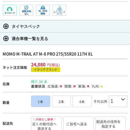
タイヤスペック
適合車種一覧を見る
MOMO M-TRAIL AT M-8 PRO 275/55R20 117H XL
24,080
円(税込)
ネット注文価格
イタリアブランド
残り 20 本
在庫
倉庫状況
北海道:
関東:
東海:
九州:
それ以外
1本
2本
4本
数量
＼手間なし簡単／
配送先の住所を
配送先
近くの取付店へ
ご自宅へ送る
指定する
直送する