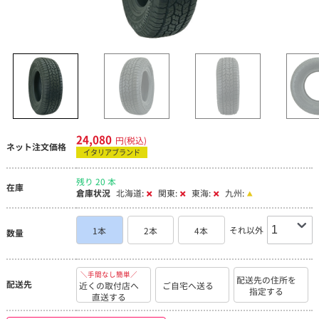
24,080
円(税込)
ネット注文価格
イタリアブランド
残り 20 本
在庫
倉庫状況
北海道:
関東:
東海:
九州:
それ以外
1本
2本
4本
数量
＼手間なし簡単／
配送先の住所を
配送先
近くの取付店へ
ご自宅へ送る
指定する
直送する