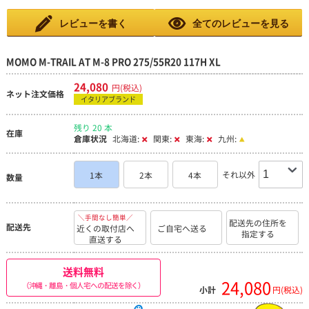
す。
レビューを書く
全てのレビューを見る
MOMO M-TRAIL AT M-8 PRO 275/55R20 117H XL
24,080
円(税込)
ネット注文価格
イタリアブランド
残り 20 本
在庫
倉庫状況
北海道:
関東:
東海:
九州:
それ以外
1本
2本
4本
数量
＼手間なし簡単／
配送先の住所を
配送先
近くの取付店へ
ご自宅へ送る
指定する
直送する
送料無料
24,080
（沖縄・離島・個人宅への配送を除く）
小計
円(税込)