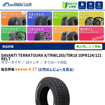
MENU
ログイン
CART
サマータイヤ
スタッドレス
オールシーズン
ホイール
単品
単品
単品
単品
サマータイヤ
スタッドレス
オールシーズン
売り尽くし
ホイールセット
ホイールセット
ホイールセット
アウトレットコーナー
商品詳細
お気に入り登録
DAVANTI TERRATOURA A/TRWL265/70R18 10PR124/121
RELT
サマータイヤ
／
18インチ
／
オフロード対応
4.37
総合評価
(
37件のレビューを見る
)