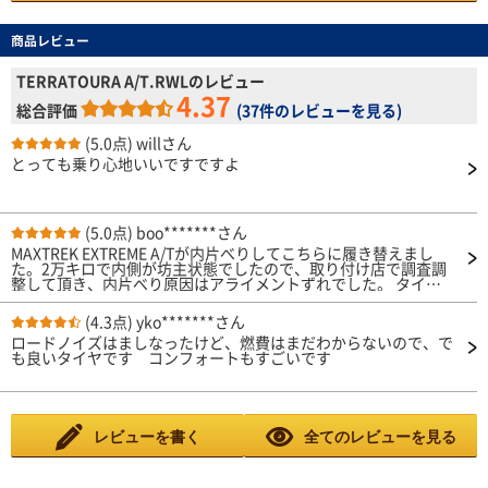
商品レビュー
TERRATOURA A/T.RWLのレビュー
4.37
総合評価
(
37件のレビューを見る
)
(5.0点)
willさん
とっても乗り心地いいですですよ
(5.0点)
boo*******さん
MAXTREK EXTREME A/Tが内片べりしてこちらに履き替えまし
た。2万キロで内側が坊主状態でしたので、取り付け店で調査調
整して頂き、内片べり原因はアライメントずれでした。 タイヤ
の性能か分かりませんが、静粛性は格段に上がりました。ハンド
ル切れも良い感じです。3〜4万キロもてば良いと期待していま
(4.3点)
yko*******さん
す。 MAXTREK EXTREME A/Tに比べ砂利詰まりが少ないです。 も
ロードノイズはましなったけど、燃費はまだわからないので、で
う少し価格を抑えて頂けると嬉しいです。
も良いタイヤです コンフォートもすごいです
レビューを書く
全てのレビューを見る