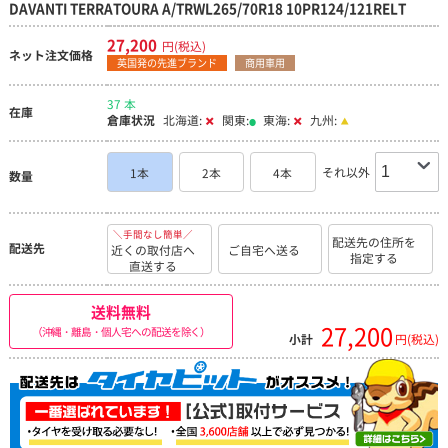
DAVANTI TERRATOURA A/TRWL265/70R18 10PR124/121RELT
27,200
円(税込)
ネット注文価格
英国発の先進ブランド
商用車用
37 本
在庫
倉庫状況
北海道:
関東:
東海:
九州:
それ以外
1本
2本
4本
数量
＼手間なし簡単／
配送先の住所を
配送先
近くの取付店へ
ご自宅へ送る
指定する
直送する
送料無料
27,200
（沖縄・離島・個人宅への配送を除く）
小計
円(税込)