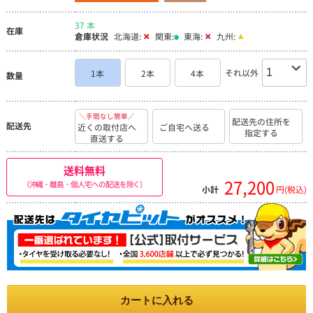
37 本
在庫
倉庫状況
北海道:
関東:
東海:
九州:
それ以外
1本
2本
4本
数量
＼手間なし簡単／
配送先の住所を
配送先
近くの取付店へ
ご自宅へ送る
指定する
直送する
送料無料
27,200
（沖縄・離島・個人宅への配送を除く）
小計
円(税込)
カートに入れる