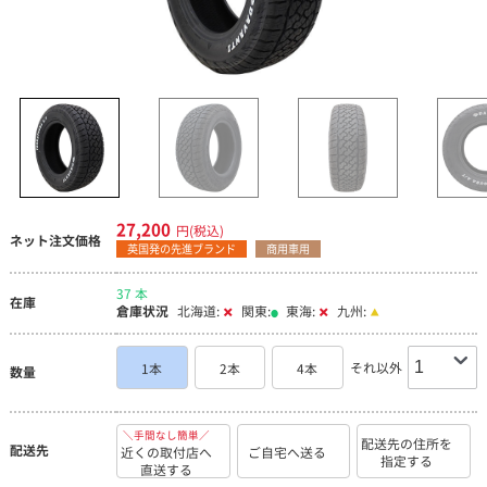
27,200
円(税込)
ネット注文価格
英国発の先進ブランド
商用車用
37 本
在庫
倉庫状況
北海道:
関東:
東海:
九州:
それ以外
1本
2本
4本
数量
＼手間なし簡単／
配送先の住所を
配送先
近くの取付店へ
ご自宅へ送る
指定する
直送する