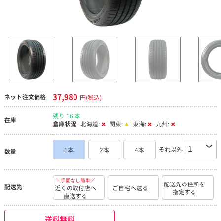
37,980
ネット注文価格
円(税込)
残り 16 本
在庫
倉庫状況
北海道:
関東:
東海:
九州:
それ以外
1本
2本
4本
数量
＼手間なし簡単／
配送先の住所を
配送先
近くの取付店へ
ご自宅へ送る
指定する
直送する
送料無料