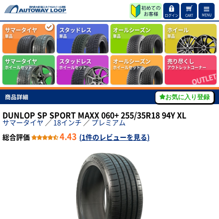
MENU
ログイン
CART
サマータイヤ
スタッドレス
オールシーズン
ホイール
単品
単品
単品
単品
サマータイヤ
スタッドレス
オールシーズン
売り尽くし
ホイールセット
ホイールセット
ホイールセット
アウトレットコーナー
商品詳細
お気に入り登録
DUNLOP SP SPORT MAXX 060+ 255/35R18 94Y XL
サマータイヤ
／
18インチ
／
プレミアム
4.43
総合評価
(
1件のレビューを見る
)