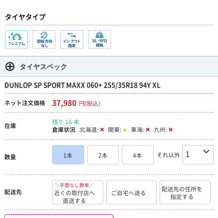
タイヤタイプ
タイヤスペック
DUNLOP SP SPORT MAXX 060+ 255/35R18 94Y XL
37,980
ネット注文価格
円(税込)
残り 16 本
在庫
倉庫状況
北海道:
関東:
東海:
九州:
それ以外
1本
2本
4本
数量
＼手間なし簡単／
配送先の住所を
配送先
近くの取付店へ
ご自宅へ送る
指定する
直送する