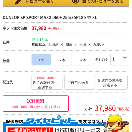
レビューを書く
全てのレビューを見る
DUNLOP SP SPORT MAXX 060+ 255/35R18 94Y XL
37,980
ネット注文価格
円(税込)
残り 16 本
在庫
倉庫状況
北海道:
関東:
東海:
九州:
それ以外
1本
2本
4本
数量
＼手間なし簡単／
配送先の住所を
配送先
近くの取付店へ
ご自宅へ送る
指定する
直送する
送料無料
37,980
（沖縄・離島・個人宅への配送を除く）
小計
円(税込)