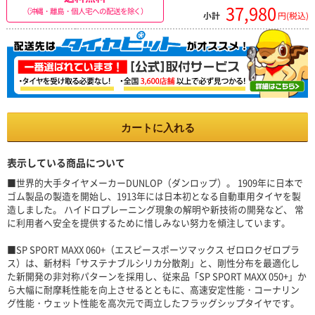
37,980
（沖縄・離島・個人宅への配送を除く）
小計
円(税込)
カートに入れる
表示している商品について
■世界的大手タイヤメーカーDUNLOP（ダンロップ）。 1909年に日本で
ゴム製品の製造を開始し、1913年には日本初となる自動車用タイヤを製
造しました。 ハイドロプレーニング現象の解明や新技術の開発など、 常
に利用者へ安全を提供するために惜しみない努力を傾注しています。
■SP SPORT MAXX 060+（エスピースポーツマックス ゼロロクゼロプラ
ス）は、新材料「サステナブルシリカ分散剤」と、剛性分布を最適化し
た新開発の非対称パターンを採用し、従来品「SP SPORT MAXX 050+」か
ら大幅に耐摩耗性能を向上させるとともに、高速安定性能・コーナリン
グ性能・ウェット性能を高次元で両立したフラッグシップタイヤです。