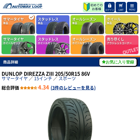
MENU
ログイン
CART
サマータイヤ
スタッドレス
オールシーズン
ホイール
単品
単品
単品
単品
サマータイヤ
スタッドレス
オールシーズン
売り尽くし
ホイールセット
ホイールセット
ホイールセット
アウトレットコーナー
商品詳細
お気に入り登録
DUNLOP DIREZZA ZIII 205/50R15 86V
サマータイヤ
／
15インチ
／
スポーツ
4.34
総合評価
(
3件のレビューを見る
)