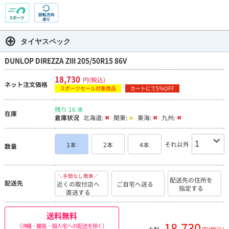
タイヤスペック
DUNLOP DIREZZA ZIII 205/50R15 86V
18,730
円(税込)
ネット注文価格
スポーツセール対象商品
カートにて5％OFF
残り 16 本
在庫
倉庫状況
北海道:
関東:
東海:
九州:
それ以外
1本
2本
4本
数量
＼手間なし簡単／
配送先の住所を
配送先
近くの取付店へ
ご自宅へ送る
指定する
直送する
送料無料
18,730
（沖縄・離島・個人宅への配送を除く）