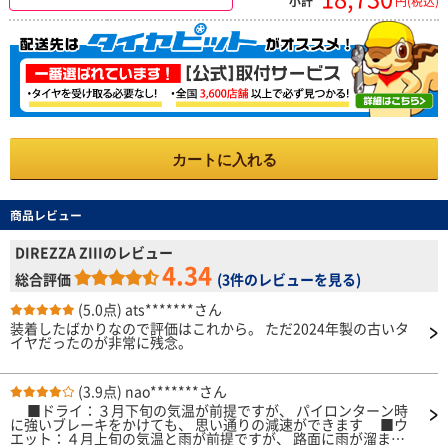
小計
円(税込)
カートに入れる
商品レビュー
DIREZZA ZIIIのレビュー
4.34
総合評価
(
3件のレビューを見る
)
(5.0点)
ats*******さん
装着したばかりなので評価はこれから。 ただ2024年製の古いタ
イヤだったのが非常に残念。
(3.9点)
nao*******さん
■ドライ：３月下旬の気温が前提ですが、 パイロンターン時
に強いブレーキをかけても、 思い通りの減速ができます ■ウ
エット：４月上旬の気温と雨が前提ですが、 路面に雨が溜まる