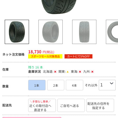
18,730
円(税込)
ネット注文価格
スポーツセール対象商品
カートにて5％OFF
残り 16 本
在庫
倉庫状況
北海道:
関東:
東海:
九州:
それ以外
1本
2本
4本
数量
＼手間なし簡単／
配送先の住所を
配送先
近くの取付店へ
ご自宅へ送る
指定する
直送する