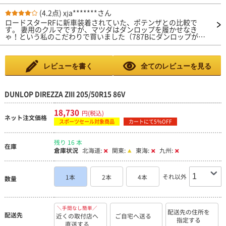
ほど状態（降雨量10mm/h）でも、ウエット時の運転をすれば
不安なくターンできる性能を発揮してくれます ■高速性能：特
(4.2点)
xja*******さん
に問題ありません ■静粛性：エンジン音にかき消されて、 出て
ロードスターRFに新車装着されていた、ポテンザとの比較で
いるのか出ていないのか、全く気になりません ■燃費性能：ヨ
す。 妻用のクルマですが、マツダはダンロップを履かせなき
コハマ ブル―アース ＡＥ１ １４５／５５Ｒ１３と比較しても遜
ゃ！という私のこだわりで買いました（787Bにダンロップが装
色ありません ■ライフ・耐久性：競技専用としているので
着されていたからです）。 クルマは、フロントにオートエグゼ
回答できません
のストラットタワーバーが入っている以外は、ノーマルです。
新車装着タイヤに亀裂が見つかり、約2万キロ走行で溝はまだ充
分残っていたのですが、念の為に交換。 マツダディーラーで作
レビューを書く
全てのレビューを見る
業してもらい、店を出て最初の感想は、ロードノイズが大きくな
った、300キロ走行した今も印象変わらず。 田舎なので、峠道も
あるのですが、明らかにポテンザに比べ小さい舵角で曲がれま
す。 燃費は変わりません。 妻（本来はスバリスト）は初運転後
DUNLOP DIREZZA ZIII 205/50R15 86V
に開口一番、ハンドルが重くなったと言っていましたが、今は慣
れたようです。 溝が少なめなので、雨が少々不安ですが、今の
18,730
円(税込)
ところ怖い思いはしていません。 乗り心地は良くなりました
ネット注文価格
が、これはポテンザが硬化していたからそう感じるだけかもしれ
スポーツセール対象商品
カートにて5％OFF
ません。 以上、ご参考になれば幸いです。
残り 16 本
在庫
倉庫状況
北海道:
関東:
東海:
九州:
それ以外
1本
2本
4本
数量
＼手間なし簡単／
配送先の住所を
配送先
近くの取付店へ
ご自宅へ送る
指定する
直送する