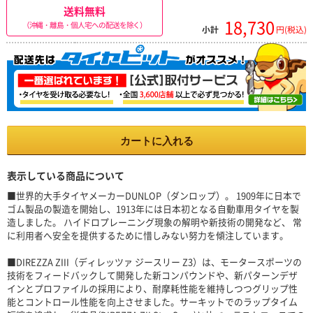
送料無料
18,730
（沖縄・離島・個人宅への配送を除く）
小計
円(税込)
カートに入れる
表示している商品について
■世界的大手タイヤメーカーDUNLOP（ダンロップ）。 1909年に日本で
ゴム製品の製造を開始し、1913年には日本初となる自動車用タイヤを製
造しました。 ハイドロプレーニング現象の解明や新技術の開発など、 常
に利用者へ安全を提供するために惜しみない努力を傾注しています。
■DIREZZA ZIII（ディレッツァ ジースリー Z3）は、モータースポーツの
技術をフィードバックして開発した新コンパウンドや、新パターンデザ
インとプロファイルの採用により、耐摩耗性能を維持しつつグリップ性
能とコントロール性能を向上させました。サーキットでのラップタイム