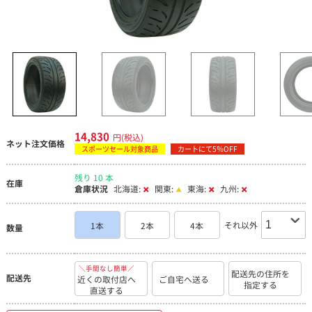
14,830
円(税込)
ネット注文価格
スポーツセール対象商品
カートにて5％OFF
残り 10 本
在庫
倉庫状況
北海道:
関東:
東海:
九州:
それ以外
1本
2本
4本
数量
＼手間なし簡単／
配送先の住所を
配送先
近くの取付店へ
ご自宅へ送る
指定する
直送する