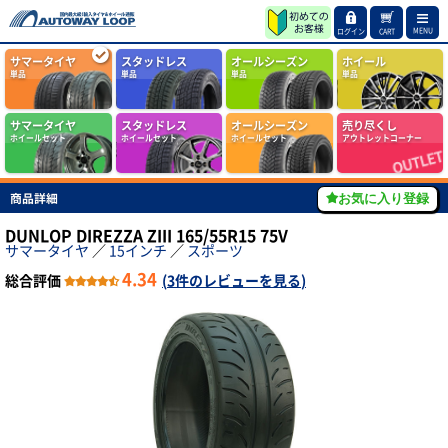
MENU
ログイン
CART
サマータイヤ
スタッドレス
オールシーズン
ホイール
単品
単品
単品
単品
サマータイヤ
スタッドレス
オールシーズン
売り尽くし
ホイールセット
ホイールセット
ホイールセット
アウトレットコーナー
商品詳細
お気に入り登録
DUNLOP DIREZZA ZIII 165/55R15 75V
サマータイヤ
／
15インチ
／
スポーツ
4.34
総合評価
(
3件のレビューを見る
)