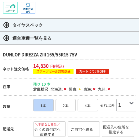
タイヤスペック
適合車種一覧を見る
DUNLOP DIREZZA ZIII 165/55R15 75V
14,830
円(税込)
ネット注文価格
スポーツセール対象商品
カートにて5％OFF
残り 10 本
在庫
倉庫状況
北海道:
関東:
東海:
九州:
それ以外
1本
2本
4本
数量
＼手間なし簡単／
配送先の住所を
配送先
近くの取付店へ
ご自宅へ送る
指定する
直送する