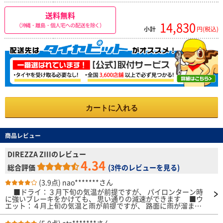
送料無料
14,830
（沖縄・離島・個人宅への配送を除く）
小計
円(税込)
カートに入れる
商品レビュー
DIREZZA ZIIIのレビュー
4.34
総合評価
(
3件のレビューを見る
)
(3.9点)
nao*******さん
■ドライ：３月下旬の気温が前提ですが、 パイロンターン時
に強いブレーキをかけても、 思い通りの減速ができます ■ウ
エット：４月上旬の気温と雨が前提ですが、 路面に雨が溜まる
ほど状態（降雨量10mm/h）でも、ウエット時の運転をすれば
不安なくターンできる性能を発揮してくれます ■高速性能：特