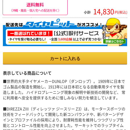
送料無料
14,830
（沖縄・離島・個人宅への配送を除く）
小計
円(税込)
カートに入れる
表示している商品について
■世界的大手タイヤメーカーDUNLOP（ダンロップ）。 1909年に日本で
ゴム製品の製造を開始し、1913年には日本初となる自動車用タイヤを製
造しました。 ハイドロプレーニング現象の解明や新技術の開発など、 常
に利用者へ安全を提供するために惜しみない努力を傾注しています。
■DIREZZA ZIII（ディレッツァ ジースリー Z3）は、モータースポーツの
技術をフィードバックして開発した新コンパウンドや、新パターンデザ
インとプロファイルの採用により、耐摩耗性能を維持しつつグリップ性
能とコントロール性能を向上させました。サーキットでのラップタイム