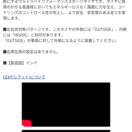
能にするウルトラハイパフォーマンススポーツタイヤです。タイヤに負
荷のかかる高速域においてもエネルギーロスなく路面に力を伝え、コー
ナリングのコントロール性が向上し、より安全・安定感のある走りを実
現します。
■左右非対称パターンです。このタイヤの外側には「OUTSIDE」、内側
には「INSIDE」と刻印があります。
「OUTSIDE」が車両に対して外側になるように装着してください。
■右用左用の設定はありません。
■【製造国】インド
CEAT(シアット)について