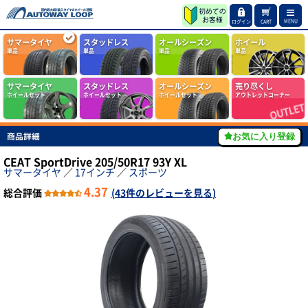
MENU
ログイン
CART
サマータイヤ
スタッドレス
オールシーズン
ホイール
単品
単品
単品
単品
サマータイヤ
スタッドレス
オールシーズン
売り尽くし
ホイールセット
ホイールセット
ホイールセット
アウトレットコーナー
商品詳細
お気に入り登録
CEAT SportDrive 205/50R17 93Y XL
サマータイヤ
／
17インチ
／
スポーツ
4.37
総合評価
(
43件のレビューを見る
)