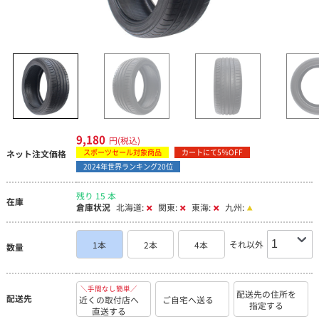
9,180
円(税込)
スポーツセール対象商品
カートにて5％OFF
ネット注文価格
2024年世界ランキング20位
残り 15 本
在庫
倉庫状況
北海道:
関東:
東海:
九州:
それ以外
1本
2本
4本
数量
＼手間なし簡単／
配送先の住所を
配送先
近くの取付店へ
ご自宅へ送る
指定する
直送する