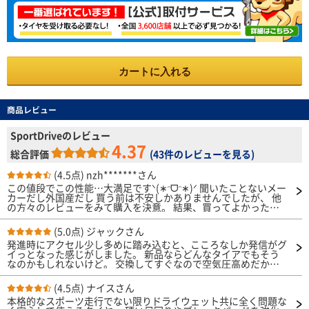
カートに入れる
商品レビュー
SportDriveのレビュー
4.37
総合評価
(
43件のレビューを見る
)
(4.5点)
nzh*******さん
この値段でこの性能…大満足ですᐠ(∗ᵔᗜᵔ∗)ᐟ 聞いたことないメー
カーだし外国産だし 買う前は不安しかありませんでしたが、 他
の方々のレビューをみて購入を決意。 結果、買ってよかったで
す！ タイヤ替えてから3週間、1800kmほど 走りましたが何の不
便も問題もありません。 ゴツゴツした石だらけの河原や川の中
(5.0点)
ジャックさん
も走行しましたが パンクやスタックすることもなく走れまし
発進時にアクセル少し多めに踏み込むと、こころなしか発信がグ
た。 これで1本1万円、超お買い得でした(о´∀`о)♪ タイヤ買い
イっとなった感じがしました。 新品ならどんなタイアでもそう
換えの時はまた買いたいですね。
なのかもしれないけど。 交換してすぐなので空気圧高めだから
か、転がりがいい感じな一方で凸凹通過時に音が少し大きい気は
したが これも空気圧のせいな気がする。 普通の乗り方なら全然
(4.5点)
ナイスさん
問題ないと思います。
本格的なスポーツ走行でない限りドライウェット共に全く問題な