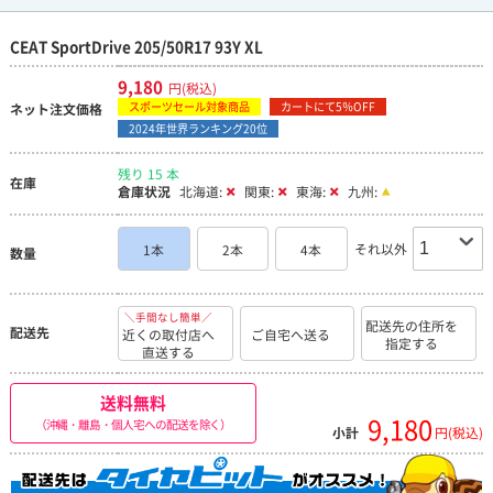
CEAT SportDrive 205/50R17 93Y XL
9,180
円(税込)
スポーツセール対象商品
カートにて5％OFF
ネット注文価格
2024年世界ランキング20位
残り 15 本
在庫
倉庫状況
北海道:
関東:
東海:
九州:
それ以外
1本
2本
4本
数量
＼手間なし簡単／
配送先の住所を
配送先
近くの取付店へ
ご自宅へ送る
指定する
直送する
送料無料
9,180
（沖縄・離島・個人宅への配送を除く）
小計
円(税込)