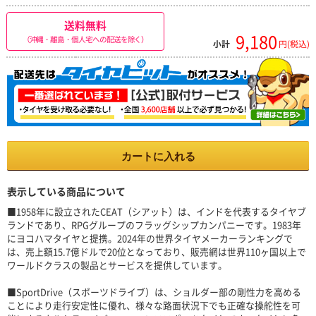
送料無料
9,180
（沖縄・離島・個人宅への配送を除く）
小計
円(税込)
カートに入れる
表示している商品について
■1958年に設立されたCEAT（シアット）は、インドを代表するタイヤブ
ランドであり、RPGグループのフラッグシップカンパニーです。1983年
にヨコハマタイヤと提携。2024年の世界タイヤメーカーランキングで
は、売上額15.7億ドルで20位となっており、販売網は世界110ヶ国以上で
ワールドクラスの製品とサービスを提供しています。
■SportDrive（スポーツドライブ）は、ショルダー部の剛性力を高める
ことにより走行安定性に優れ、様々な路面状況下でも正確な操舵性を可