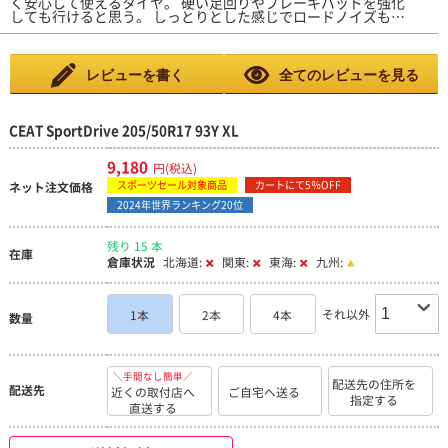
く安心して使えるタイヤ。 硬い足回りやブレーキパッドを強化
しても行けると思う。 しっとりとした感じでロードノイズも大
きくない。 高速域でも安定してたし車線変更時のヨレも気にな
るほどじゃない(空気圧は2.8) 金額を考えたらとてもいいタイヤ
だと思う。
レビューを書く
全てのレビューを見る
CEAT SportDrive 205/50R17 93Y XL
9,180
円(税込)
スポーツセール対象商品
カートにて5％OFF
ネット注文価格
2024年世界ランキング20位
残り 15 本
在庫
倉庫状況
北海道:
関東:
東海:
九州:
それ以外
1本
2本
4本
数量
＼手間なし簡単／
配送先の住所を
配送先
近くの取付店へ
ご自宅へ送る
指定する
直送する